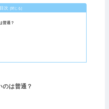
目次
は普通？
いのは普通？