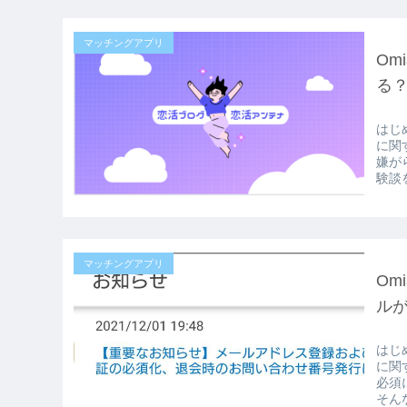
マッチングアプリ
Om
る？
はじ
に関
嫌が
験談
マッチングアプリ
Om
ル
はじ
に関
必須
そん