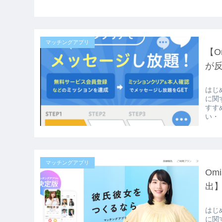
マッチングアプリ
【O
が
はじ
に関
すす
い・
マッチングアプリ
Om
出
はじ
に関