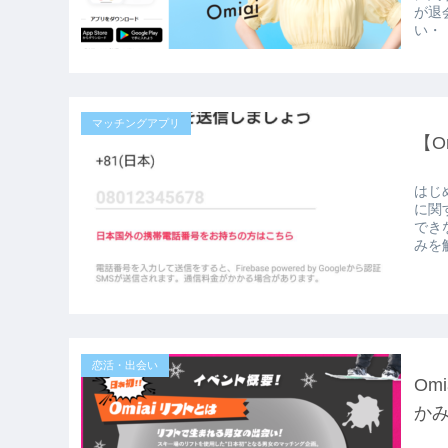
が退
い・
マッチングアプリ
【O
はじ
に関
でき
みを解
恋活・出会い
Om
か