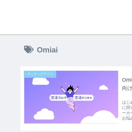
Omiai
マッチングアプリ
Om
向
はじ
に関
ーカ
お悩