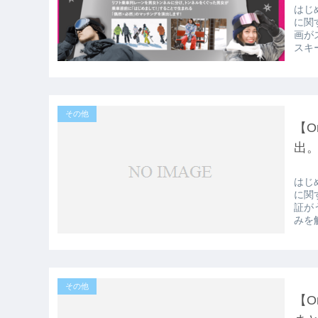
はじ
に関
画が
スキー
その他
【O
出
はじ
に関
証が
みを解
その他
【O