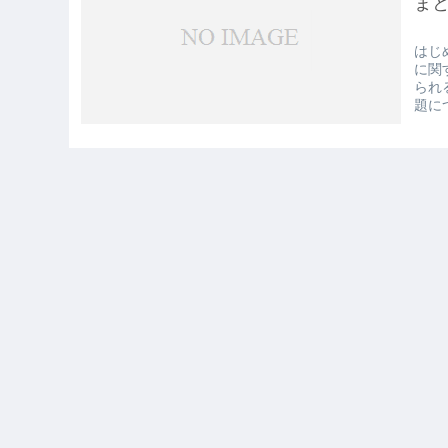
ま
はじ
に関
られ
題に