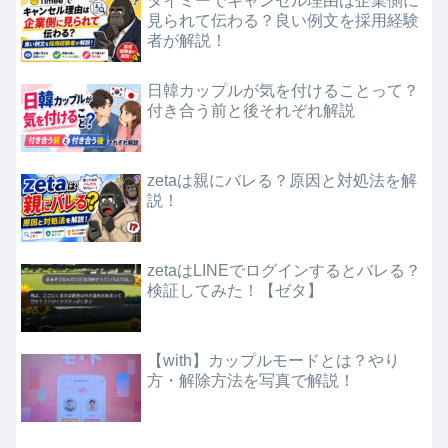
タイミーでキャンセル理由は企業側に
見られて伝わる？良い例文を採用経験
者が解説！
日韓カップルが気を付けることって？
付き合う前と後それぞれ解説
zetaは親にバレる？原因と対処法を解
説！
zetaはLINEでログインするとバレる？
検証してみた！【ゼタ】
【with】カップルモードとは？やり
方・解除方法を写真で解説！