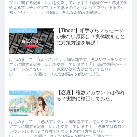
プリに関する記事・レポを更新しています！ ｢恋愛ゲーム感覚で出
会えるマッチングアプリってあるの？どういうアプリがあるのか
知りたい・・・！」 今回は、そんなお悩みを解決...
【Tinder】相手からメッセージ
マッチングアプリ
が来ない原因は？実体験をもと
に対策方法を解説！
はじめまして！｢恋活アンテナ」編集部です。恋活やマッチングア
プリに関する記事・レポを更新しています！ ｢Tinderで相手からメ
ッセージがこない・・・。原因や対策方法について知りた
い・・・！」 今回は、そんなお悩みを解決する記...
【恋庭】複数アカウントは作れ
マッチングアプリ
る？実際に検証してみた。
はじめまして！「恋活アンテナ」編集部です。恋活やマッチング
アプリに関する記事・レポを更新しています！ 「恋庭では複数ア
カウントは作れる？複数アカウントの作り方を知りた
い・・・！」 今回は、そんなお悩みを解決する記事です！ ...