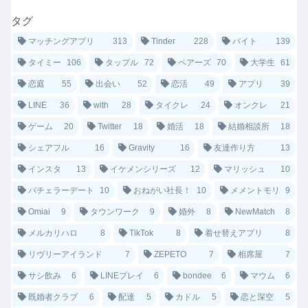
タグ
マッチングアプリ
313
Tinder
228
バイト
139
タイミー
106
タップル
72
ペアーズ
70
大学生
61
恋庭
55
出会い
52
恋活
49
アプリ
39
LINE
36
with
28
タイクレ
24
オンクレ
21
ゲーム
20
Twitter
18
婚活
18
結婚相談所
18
シェアフル
16
Gravity
16
友達作り方
13
インスタ
13
イケメンシリーズ
12
マリッシュ
10
バチェラーデート
10
おねがい社長！
10
メメントモリ
9
Omiai
9
タウンワーク
9
婚外
8
NewMatch
8
メルカリハロ
8
TikTok
8
着せ替えアプリ
8
リヴリーアイランド
7
ZEPETO
7
相席屋
7
サシ飲み
6
LINEプレイ
6
bondee
6
マウム
6
既婚者クラブ
6
配達
5
カドル
5
恋と深空
5