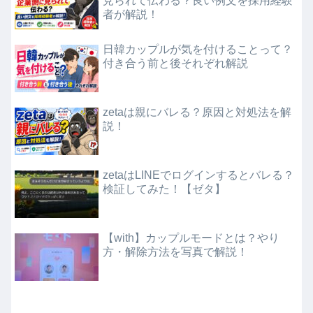
見られて伝わる？良い例文を採用経験
者が解説！
日韓カップルが気を付けることって？
付き合う前と後それぞれ解説
zetaは親にバレる？原因と対処法を解
説！
zetaはLINEでログインするとバレる？
検証してみた！【ゼタ】
【with】カップルモードとは？やり
方・解除方法を写真で解説！