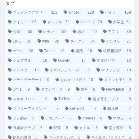
タグ
マッチングアプリ
313
Tinder
228
バイト
139
タイミー
106
タップル
72
ペアーズ
70
大学生
61
恋庭
55
出会い
52
恋活
49
アプリ
39
LINE
36
with
28
タイクレ
24
オンクレ
21
ゲーム
20
Twitter
18
婚活
18
結婚相談所
18
シェアフル
16
Gravity
16
友達作り方
13
インスタ
13
イケメンシリーズ
12
マリッシュ
10
バチェラーデート
10
おねがい社長！
10
メメントモリ
9
Omiai
9
タウンワーク
9
婚外
8
NewMatch
8
メルカリハロ
8
TikTok
8
着せ替えアプリ
8
リヴリーアイランド
7
ZEPETO
7
相席屋
7
サシ飲み
6
LINEプレイ
6
bondee
6
マウム
6
既婚者クラブ
6
配達
5
カドル
5
恋と深空
5
信長の野望
5
ダークテイルズ
5
きらめきパラダイス
5