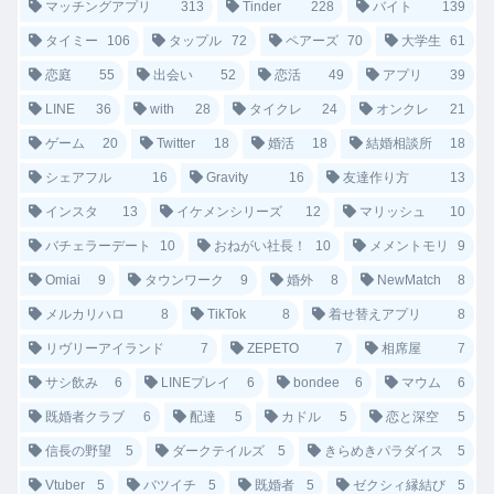
マッチングアプリ
313
Tinder
228
バイト
139
タイミー
106
タップル
72
ペアーズ
70
大学生
61
恋庭
55
出会い
52
恋活
49
アプリ
39
LINE
36
with
28
タイクレ
24
オンクレ
21
ゲーム
20
Twitter
18
婚活
18
結婚相談所
18
シェアフル
16
Gravity
16
友達作り方
13
インスタ
13
イケメンシリーズ
12
マリッシュ
10
バチェラーデート
10
おねがい社長！
10
メメントモリ
9
Omiai
9
タウンワーク
9
婚外
8
NewMatch
8
メルカリハロ
8
TikTok
8
着せ替えアプリ
8
リヴリーアイランド
7
ZEPETO
7
相席屋
7
サシ飲み
6
LINEプレイ
6
bondee
6
マウム
6
既婚者クラブ
6
配達
5
カドル
5
恋と深空
5
信長の野望
5
ダークテイルズ
5
きらめきパラダイス
5
Vtuber
5
バツイチ
5
既婚者
5
ゼクシィ縁結び
5