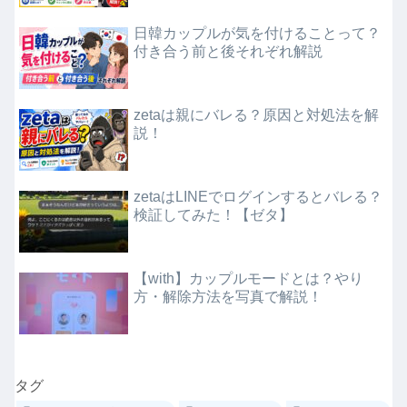
日韓カップルが気を付けることって？
付き合う前と後それぞれ解説
zetaは親にバレる？原因と対処法を解
説！
zetaはLINEでログインするとバレる？
検証してみた！【ゼタ】
【with】カップルモードとは？やり
方・解除方法を写真で解説！
タグ