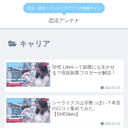
恋活・婚活・マッチングアプリの情報サイト
恋活アンテナ
キャリア
キャリア
SHE Likesって副業にも生かせ
る？現役副業ブロガーが解説！
2022.07.23
キャリア
シーライクスは宗教っぽい？本音
の口コミ集めてみた。
【SHElikes】
2022.07.10