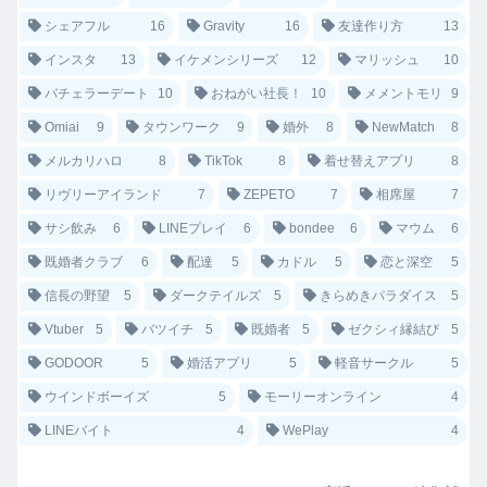
シェアフル
16
Gravity
16
友達作り方
13
インスタ
13
イケメンシリーズ
12
マリッシュ
10
バチェラーデート
10
おねがい社長！
10
メメントモリ
9
Omiai
9
タウンワーク
9
婚外
8
NewMatch
8
メルカリハロ
8
TikTok
8
着せ替えアプリ
8
リヴリーアイランド
7
ZEPETO
7
相席屋
7
サシ飲み
6
LINEプレイ
6
bondee
6
マウム
6
既婚者クラブ
6
配達
5
カドル
5
恋と深空
5
信長の野望
5
ダークテイルズ
5
きらめきパラダイス
5
Vtuber
5
バツイチ
5
既婚者
5
ゼクシィ縁結び
5
GODOOR
5
婚活アプリ
5
軽音サークル
5
ウインドボーイズ
5
モーリーオンライン
4
LINEバイト
4
WePlay
4