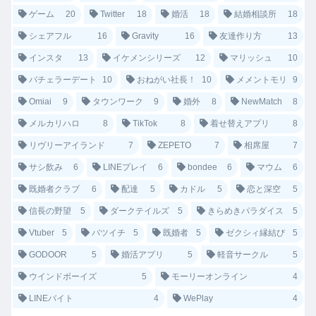
ゲーム
20
Twitter
18
婚活
18
結婚相談所
18
シェアフル
16
Gravity
16
友達作り方
13
インスタ
13
イケメンシリーズ
12
マリッシュ
10
バチェラーデート
10
おねがい社長！
10
メメントモリ
9
Omiai
9
タウンワーク
9
婚外
8
NewMatch
8
メルカリハロ
8
TikTok
8
着せ替えアプリ
8
リヴリーアイランド
7
ZEPETO
7
相席屋
7
サシ飲み
6
LINEプレイ
6
bondee
6
マウム
6
既婚者クラブ
6
配達
5
カドル
5
恋と深空
5
信長の野望
5
ダークテイルズ
5
きらめきパラダイス
5
Vtuber
5
バツイチ
5
既婚者
5
ゼクシィ縁結び
5
GODOOR
5
婚活アプリ
5
軽音サークル
5
ウインドボーイズ
5
モーリーオンライン
4
LINEバイト
4
WePlay
4