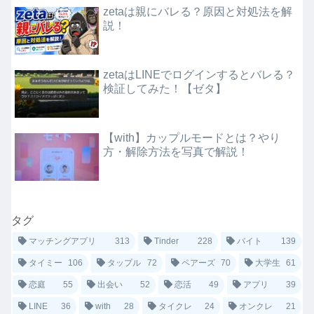
zetaは親にバレる？原因と対処法を解
説！
zetaはLINEでログインするとバレる？
検証してみた！【ゼタ】
【with】カップルモードとは？やり
方・解除方法を写真で解説！
タグ
マッチングアプリ
313
Tinder
228
バイト
139
タイミー
106
タップル
72
ペアーズ
70
大学生
61
恋庭
55
出会い
52
恋活
49
アプリ
39
LINE
36
with
28
タイクレ
24
オンクレ
21