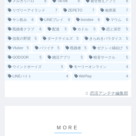
メルカリハロ
8
TikTok
8
着せ替えアプリ
8
リヴリーアイランド
7
ZEPETO
7
相席屋
7
サシ飲み
6
LINEプレイ
6
bondee
6
マウム
6
既婚者クラブ
6
配達
5
カドル
5
恋と深空
5
信長の野望
5
ダークテイルズ
5
きらめきパラダイス
5
Vtuber
5
バツイチ
5
既婚者
5
ゼクシィ縁結び
5
GODOOR
5
婚活アプリ
5
軽音サークル
5
ウインドボーイズ
5
モーリーオンライン
4
LINEバイト
4
WePlay
4
恋活アンテナ編集部