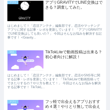
アプリGRAVITYでLINE交換はで
アプリ
きる？調査してみた。
はじめまして！「恋活アンテナ」編集部です。恋活やマッチング
アプリに関する記事・レポを更新しています！ 「アプリGRAVITY
でLINE交換はしても良いの？」 今回はそんなお悩みを解決する記
事です！ <Gravity...
TikTokLiteで動画投稿は出来る？
SNS
初心者向けに解説！
はじめまして！「恋活アンテナ」編集部です。恋活やSNS等に関
する記事・レポを更新しています！ 「TikTokLiteで動画投稿って
できたりするの？やり方を教えて！」 今回はそんなお悩みを解決
する記事です！ TikTokL...
フッ軽で出会えるアプリおすす
アプリ
め４選！やりとり無しで出会え