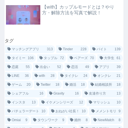
【with】カップルモードとは？やり
方・解除方法を写真で解説！
タグ
マッチングアプリ
313
Tinder
228
バイト
139
タイミー
106
タップル
72
ペアーズ
70
大学生
61
恋庭
55
出会い
52
恋活
49
アプリ
39
LINE
36
with
28
タイクレ
24
オンクレ
21
ゲーム
20
Twitter
18
婚活
18
結婚相談所
18
シェアフル
16
Gravity
16
友達作り方
13
インスタ
13
イケメンシリーズ
12
マリッシュ
10
バチェラーデート
10
おねがい社長！
10
メメントモリ
9
Omiai
9
タウンワーク
9
婚外
8
NewMatch
8