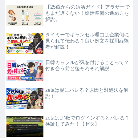
【25歳からの婚活ガイド】アラサーで
もまだ遅くない！婚活準備の進め方を
解説。
タイミーでキャンセル理由は企業側に
見られて伝わる？良い例文を採用経験
者が解説！
日韓カップルが気を付けることって？
付き合う前と後それぞれ解説
zetaは親にバレる？原因と対処法を解
説！
zetaはLINEでログインするとバレる？
検証してみた！【ゼタ】