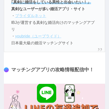
｢真剣に婚活をしている異性と出会いたい！」
真剣なユーザーが多い婚活アプリ・サイト
・
ブライダルネット
IBJが運営する真剣な婚活向けのマッチングアプ
リ
・
youbride（ユーブライド）
日本最大級の婚活マッチングサイト
マッチングアプリの攻略情報配信中！