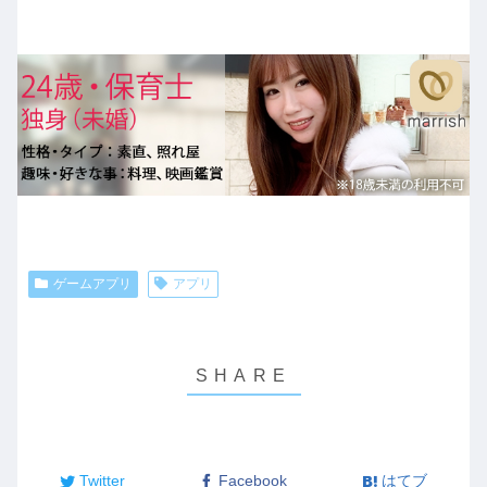
ゲームアプリ
アプリ
Twitter
Facebook
はてブ