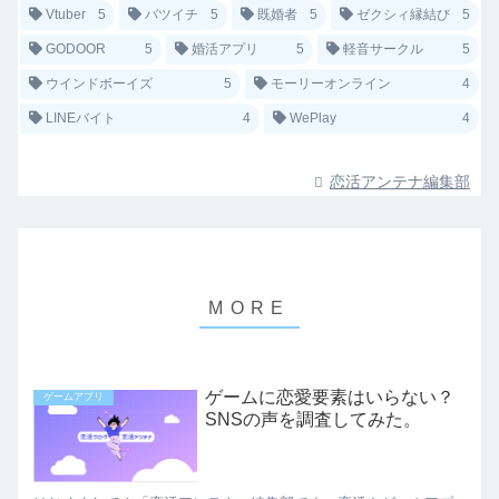
Vtuber
5
バツイチ
5
既婚者
5
ゼクシィ縁結び
5
GODOOR
5
婚活アプリ
5
軽音サークル
5
ウインドボーイズ
5
モーリーオンライン
4
LINEバイト
4
WePlay
4
恋活アンテナ編集部
ゲームに恋愛要素はいらない？
ゲームアプリ
SNSの声を調査してみた。