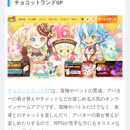
チョコットランドSP
チョコットランドSP
は、冒険やペットの育成、アバタ
ーの着せ替えやチャットなどが楽しめる人気のオンラ
インゲームアプリです。冒険やバトルだけでなく、友
達とのチャットを楽しんだり、アバターの着せ替えが
楽しめたりするので、RPGが苦手な方にもオススメな