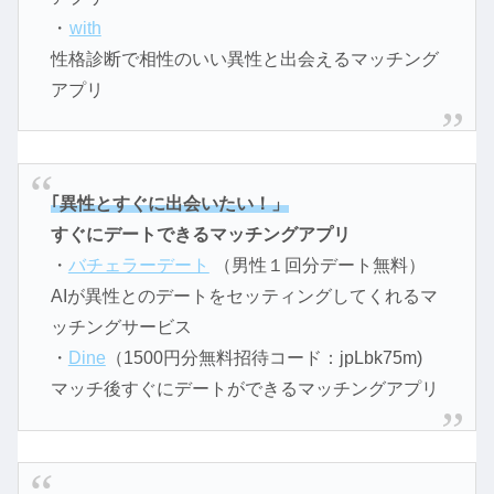
・
with
性格診断で相性のいい異性と出会えるマッチング
アプリ
｢異性とすぐに出会いたい！」
すぐにデートできるマッチングアプリ
・
バチェラーデート
（男性１回分デート無料）
AIが異性とのデートをセッティングしてくれるマ
ッチングサービス
・
Dine
（1500円分無料招待コード：jpLbk75m)
マッチ後すぐにデートができるマッチングアプリ