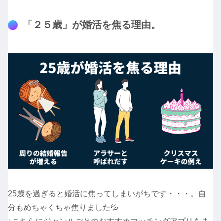
「２５歳」が婚活を焦る理由。
25歳を過ぎると婚活に焦ってしまいがちです・・・。自
分もめちゃくちゃ焦りました💦