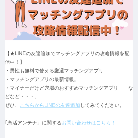
【★LINEの友達追加でマッチングアプリの攻略情報を配
信中！】
・男性も無料で使える厳選マッチングアプリ
・マッチングアプリの最新情報。
・マイナーだけど穴場のおすすめマッチングアプリ な
どなど・・・。
ぜひ、
こちらからLINEの友達追加
してみてください。
｢恋活アンテナ」に関する
お問い合わせはこちら！