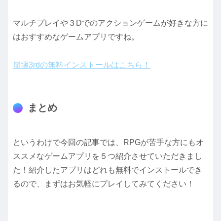
マルチプレイや３Dでのアクションゲームが好きな方に
はおすすめなゲームアプリですね。
崩壊3rdの無料インストールはこちら！
まとめ
というわけで今回の記事では、RPGが苦手な方にもオ
ススメなゲームアプリを５つ紹介させていただきまし
た！紹介したアプリはどれも無料でインストールでき
るので、まずはお気軽にプレイしてみてください！