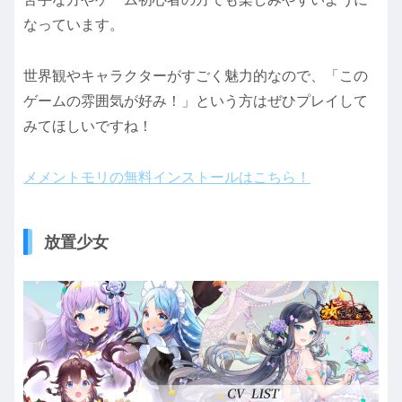
なっています。
世界観やキャラクターがすごく魅力的なので、「この
ゲームの雰囲気が好み！」という方はぜひプレイして
みてほしいですね！
メメントモリの無料インストールはこちら！
放置少女