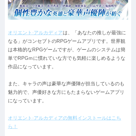
オリエント·アルカディア
は、「あなたの推しが最強に
なる」がコンセプトのRPGゲームアプリです。世界観
は本格的なRPGゲームですが、ゲームのシステムは簡
単でRPGｍに慣れていな方でも気軽に楽しめるような
作品になっています。
また、キャラの声は豪華な声優陣が担当しているのも
魅力的で、声優好きな方にもたまらないゲームアプリ
になっています。
オリエント·アルカディアの無料インストールはこち
ら！