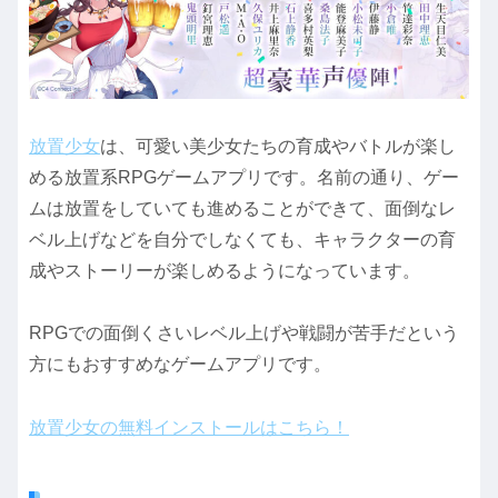
放置少女
は、可愛い美少女たちの育成やバトルが楽し
める放置系RPGゲームアプリです。名前の通り、ゲー
ムは放置をしていても進めることができて、面倒なレ
ベル上げなどを自分でしなくても、キャラクターの育
成やストーリーが楽しめるようになっています。
RPGでの面倒くさいレベル上げや戦闘が苦手だという
方にもおすすめなゲームアプリです。
放置少女の無料インストールはこちら！