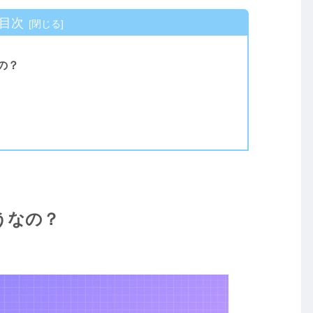
目次
の？
うなの？