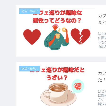
恋活・出会い
カ
ま
はじ
に関
うな
る記事
恋活・出会い
カ
た
はじ
に関
ざい
解決す