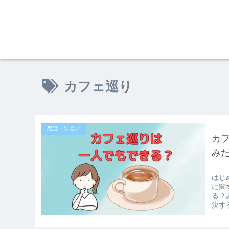
カフェ巡り
恋活・出会い
カ
み
はじ
に関
る？
決する