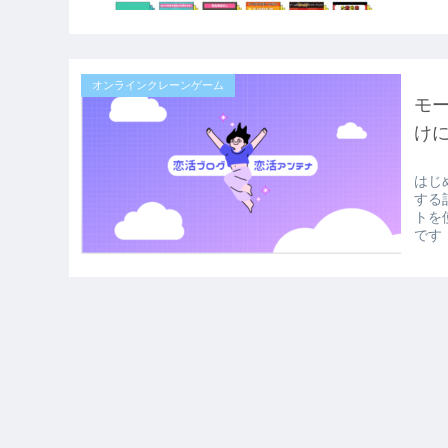
オンラインクレーンゲーム
モ
け
はじ
する
トを
です！