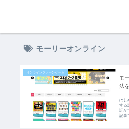
モーリーオンライン
オンラインクレーンゲーム
モ
法
はじ
する
証が
記事で