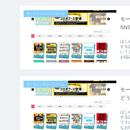
オンラインクレーンゲーム
モ
SN
はじ
する
い？
お悩
オンラインクレーンゲーム
モ
ど
はじ
する
てそ
なお