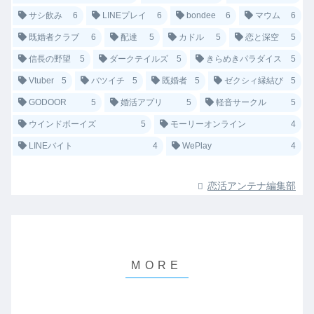
サシ飲み
6
LINEプレイ
6
bondee
6
マウム
6
既婚者クラブ
6
配達
5
カドル
5
恋と深空
5
信長の野望
5
ダークテイルズ
5
きらめきパラダイス
5
Vtuber
5
バツイチ
5
既婚者
5
ゼクシィ縁結び
5
GODOOR
5
婚活アプリ
5
軽音サークル
5
ウインドボーイズ
5
モーリーオンライン
4
LINEバイト
4
WePlay
4
恋活アンテナ編集部