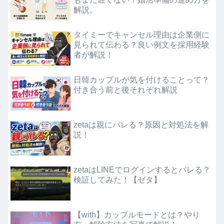
解説。
タイミーでキャンセル理由は企業側に
見られて伝わる？良い例文を採用経験
者が解説！
日韓カップルが気を付けることって？
付き合う前と後それぞれ解説
zetaは親にバレる？原因と対処法を解
説！
zetaはLINEでログインするとバレる？
検証してみた！【ゼタ】
【with】カップルモードとは？やり