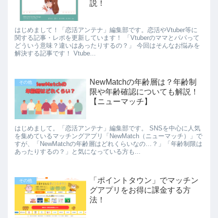
説！
はじめまして！「恋活アンテナ」編集部です。恋活やVtuber等に
関する記事・レポを更新しています！ 「Vtuberのママとパパって
どういう意味？違いはあったりするの？」 今回はそんなお悩みを
解決する記事です！ Vtube...
NewMatchの年齢層は？年齢制
その他
限や年齢確認についても解説！
【ニューマッチ】
はじめまして。「恋活アンテナ」編集部です。 SNSを中心に人気
を集めているマッチングアプリ「NewMatch（ニューマッチ）」で
すが、「NewMatchの年齢層はどれくらいなの…？」「年齢制限は
あったりするの？」と気になっている方も...
「ポイントタウン」でマッチン
その他
グアプリをお得に課金する方
法！