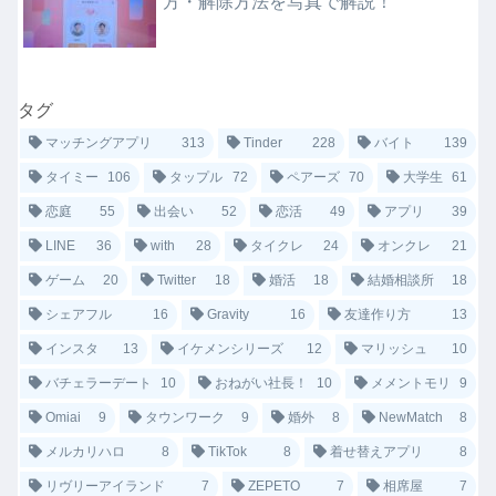
方・解除方法を写真で解説！
タグ
マッチングアプリ
313
Tinder
228
バイト
139
タイミー
106
タップル
72
ペアーズ
70
大学生
61
恋庭
55
出会い
52
恋活
49
アプリ
39
LINE
36
with
28
タイクレ
24
オンクレ
21
ゲーム
20
Twitter
18
婚活
18
結婚相談所
18
シェアフル
16
Gravity
16
友達作り方
13
インスタ
13
イケメンシリーズ
12
マリッシュ
10
バチェラーデート
10
おねがい社長！
10
メメントモリ
9
Omiai
9
タウンワーク
9
婚外
8
NewMatch
8
メルカリハロ
8
TikTok
8
着せ替えアプリ
8
リヴリーアイランド
7
ZEPETO
7
相席屋
7