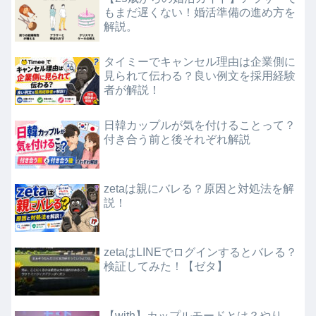
もまだ遅くない！婚活準備の進め方を
解説。
タイミーでキャンセル理由は企業側に
見られて伝わる？良い例文を採用経験
者が解説！
日韓カップルが気を付けることって？
付き合う前と後それぞれ解説
zetaは親にバレる？原因と対処法を解
説！
zetaはLINEでログインするとバレる？
検証してみた！【ゼタ】
【with】カップルモードとは？やり