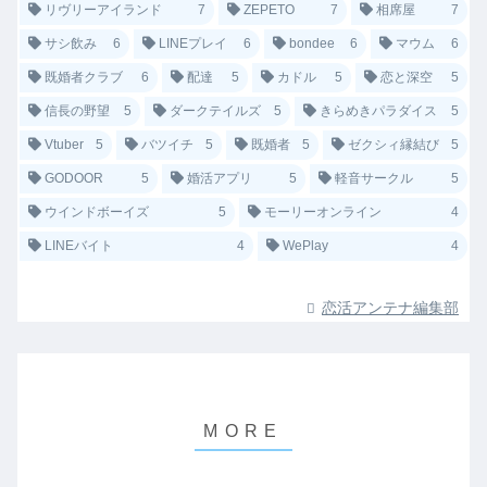
リヴリーアイランド
7
ZEPETO
7
相席屋
7
サシ飲み
6
LINEプレイ
6
bondee
6
マウム
6
既婚者クラブ
6
配達
5
カドル
5
恋と深空
5
信長の野望
5
ダークテイルズ
5
きらめきパラダイス
5
Vtuber
5
バツイチ
5
既婚者
5
ゼクシィ縁結び
5
GODOOR
5
婚活アプリ
5
軽音サークル
5
ウインドボーイズ
5
モーリーオンライン
4
LINEバイト
4
WePlay
4
恋活アンテナ編集部