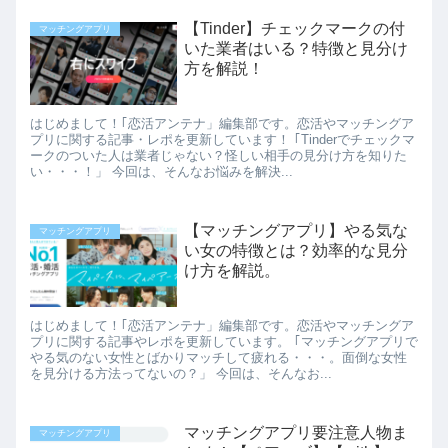
【Tinder】チェックマークの付
マッチングアプリ
いた業者はいる？特徴と見分け
方を解説！
はじめまして！｢恋活アンテナ」編集部です。恋活やマッチングア
プリに関する記事・レポを更新しています！ ｢Tinderでチェックマ
ークのついた人は業者じゃない？怪しい相手の見分け方を知りた
い・・・！」 今回は、そんなお悩みを解決...
【マッチングアプリ】やる気な
マッチングアプリ
い女の特徴とは？効率的な見分
け方を解説。
はじめまして！｢恋活アンテナ」編集部です。恋活やマッチングア
プリに関する記事やレポを更新しています。 ｢マッチングアプリで
やる気のない女性とばかりマッチして疲れる・・・。面倒な女性
を見分ける方法ってないの？」 今回は、そんなお...
マッチングアプリ要注意人物ま
マッチングアプリ