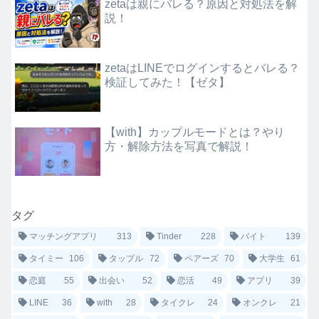
zetaは親にバレる？原因と対処法を解
説！
zetaはLINEでログインするとバレる？
検証してみた！【ゼタ】
【with】カップルモードとは？やり
方・解除方法を写真で解説！
タグ
マッチングアプリ
313
Tinder
228
バイト
139
タイミー
106
タップル
72
ペアーズ
70
大学生
61
恋庭
55
出会い
52
恋活
49
アプリ
39
LINE
36
with
28
タイクレ
24
オンクレ
21