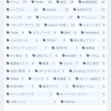
ゲーム
20
Twitter
18
婚活
18
結婚相談所
18
シェアフル
16
Gravity
16
友達作り方
13
インスタ
13
イケメンシリーズ
12
マリッシュ
10
バチェラーデート
10
おねがい社長！
10
メメントモリ
9
Omiai
9
タウンワーク
9
婚外
8
NewMatch
8
メルカリハロ
8
TikTok
8
着せ替えアプリ
8
リヴリーアイランド
7
ZEPETO
7
相席屋
7
サシ飲み
6
LINEプレイ
6
bondee
6
マウム
6
既婚者クラブ
6
配達
5
カドル
5
恋と深空
5
信長の野望
5
ダークテイルズ
5
きらめきパラダイス
5
Vtuber
5
バツイチ
5
既婚者
5
ゼクシィ縁結び
5
GODOOR
5
婚活アプリ
5
軽音サークル
5
ウインドボーイズ
5
モーリーオンライン
4
LINEバイト
4
WePlay
4