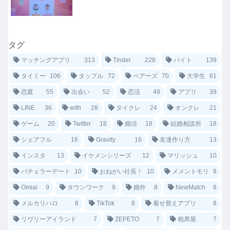
タグ
マッチングアプリ
313
Tinder
228
バイト
139
タイミー
106
タップル
72
ペアーズ
70
大学生
61
恋庭
55
出会い
52
恋活
49
アプリ
39
LINE
36
with
28
タイクレ
24
オンクレ
21
ゲーム
20
Twitter
18
婚活
18
結婚相談所
18
シェアフル
16
Gravity
16
友達作り方
13
インスタ
13
イケメンシリーズ
12
マリッシュ
10
バチェラーデート
10
おねがい社長！
10
メメントモリ
9
Omiai
9
タウンワーク
9
婚外
8
NewMatch
8
メルカリハロ
8
TikTok
8
着せ替えアプリ
8
リヴリーアイランド
7
ZEPETO
7
相席屋
7