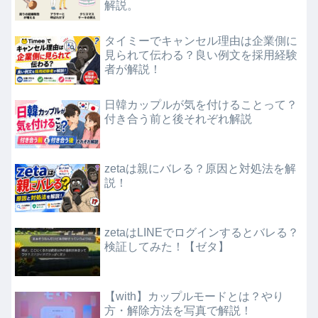
解説。
タイミーでキャンセル理由は企業側に
見られて伝わる？良い例文を採用経験
者が解説！
日韓カップルが気を付けることって？
付き合う前と後それぞれ解説
zetaは親にバレる？原因と対処法を解
説！
zetaはLINEでログインするとバレる？
検証してみた！【ゼタ】
【with】カップルモードとは？やり
方・解除方法を写真で解説！