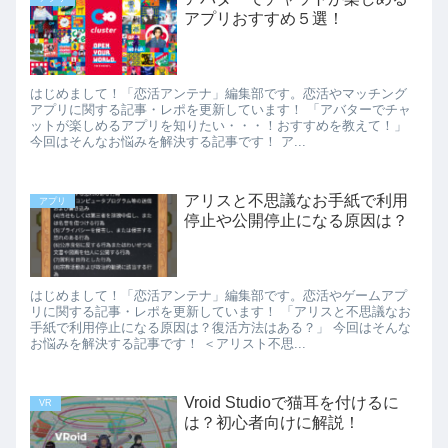
アプリおすすめ５選！
はじめまして！「恋活アンテナ」編集部です。恋活やマッチング
アプリに関する記事・レポを更新しています！ 「アバターでチャ
ットが楽しめるアプリを知りたい・・・！おすすめを教えて！」
今回はそんなお悩みを解決する記事です！ ア...
アリスと不思議なお手紙で利用
アプリ
停止や公開停止になる原因は？
はじめまして！「恋活アンテナ」編集部です。恋活やゲームアプ
リに関する記事・レポを更新しています！ 「アリスと不思議なお
手紙で利用停止になる原因は？復活方法はある？」 今回はそんな
お悩みを解決する記事です！ ＜アリスト不思...
Vroid Studioで猫耳を付けるに
VR
は？初心者向けに解説！