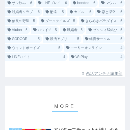
サシ飲み
6
LINEプレイ
6
bondee
6
マウム
6
既婚者クラブ
6
配達
5
カドル
5
恋と深空
5
信長の野望
5
ダークテイルズ
5
きらめきパラダイス
5
Vtuber
5
バツイチ
5
既婚者
5
ゼクシィ縁結び
5
GODOOR
5
婚活アプリ
5
軽音サークル
5
ウインドボーイズ
5
モーリーオンライン
4
LINEバイト
4
WePlay
4
恋活アンテナ編集部
アバターでチャットが楽しめる
アプリ