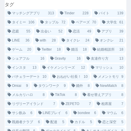
タグ
マッチングアプリ
313
Tinder
228
バイト
139
タイミー
106
タップル
72
ペアーズ
70
大学生
61
恋庭
55
出会い
52
恋活
49
アプリ
39
LINE
36
with
28
タイクレ
24
オンクレ
21
ゲーム
20
Twitter
18
婚活
18
結婚相談所
18
シェアフル
16
Gravity
16
友達作り方
13
インスタ
13
イケメンシリーズ
12
マリッシュ
10
バチェラーデート
10
おねがい社長！
10
メメントモリ
9
Omiai
9
タウンワーク
9
婚外
8
NewMatch
8
メルカリハロ
8
TikTok
8
着せ替えアプリ
8
リヴリーアイランド
7
ZEPETO
7
相席屋
7
サシ飲み
6
LINEプレイ
6
bondee
6
マウム
6
既婚者クラブ
6
配達
5
カドル
5
恋と深空
5
信長の野望
5
ダークテイルズ
5
きらめきパラダイス
5