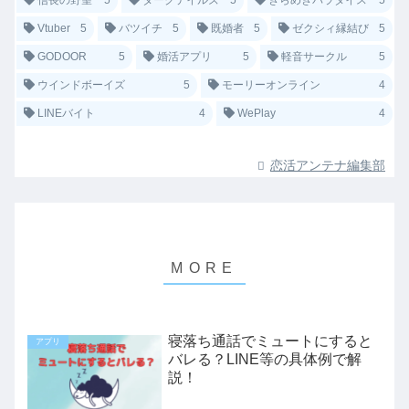
Vtuber
5
バツイチ
5
既婚者
5
ゼクシィ縁結び
5
GODOOR
5
婚活アプリ
5
軽音サークル
5
ウインドボーイズ
5
モーリーオンライン
4
LINEバイト
4
WePlay
4
恋活アンテナ編集部
寝落ち通話でミュートにすると
アプリ
バレる？LINE等の具体例で解
説！