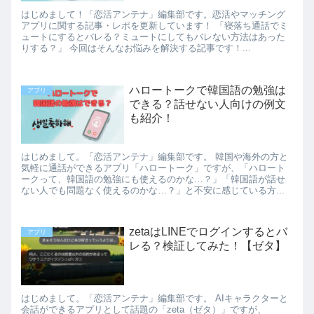
はじめまして！「恋活アンテナ」編集部です。恋活やマッチング
アプリに関する記事・レポを更新しています！ 「寝落ち通話でミ
ュートにするとバレる？ミュートにしてもバレない方法はあった
りする？」 今回はそんなお悩みを解決する記事です！...
ハロートークで韓国語の勉強は
アプリ
できる？話せない人向けの例文
も紹介！
はじめまして。「恋活アンテナ」編集部です。 韓国や海外の方と
気軽に通話ができるアプリ「ハロートーク」ですが、「ハロート
ークって、韓国語の勉強にも使えるのかな…？」「韓国語が話せ
ない人でも問題なく使えるのかな…？」と不安に感じている方...
zetaはLINEでログインするとバ
アプリ
レる？検証してみた！【ゼタ】
はじめまして。「恋活アンテナ」編集部です。 AIキャラクターと
会話ができるアプリとして話題の「zeta（ゼタ）」ですが、