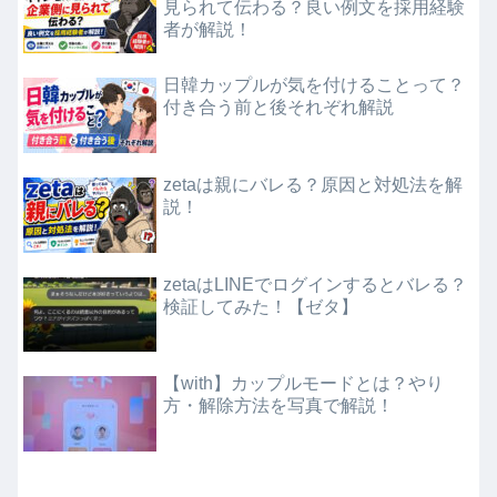
見られて伝わる？良い例文を採用経験
者が解説！
日韓カップルが気を付けることって？
付き合う前と後それぞれ解説
zetaは親にバレる？原因と対処法を解
説！
zetaはLINEでログインするとバレる？
検証してみた！【ゼタ】
【with】カップルモードとは？やり
方・解除方法を写真で解説！