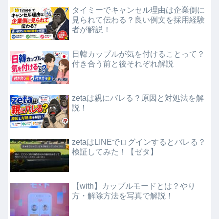
タイミーでキャンセル理由は企業側に
見られて伝わる？良い例文を採用経験
者が解説！
日韓カップルが気を付けることって？
付き合う前と後それぞれ解説
zetaは親にバレる？原因と対処法を解
説！
zetaはLINEでログインするとバレる？
検証してみた！【ゼタ】
【with】カップルモードとは？やり
方・解除方法を写真で解説！