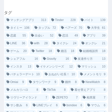
タグ
マッチングアプリ
313
Tinder
228
バイト
139
タイミー
106
タップル
72
ペアーズ
70
大学生
61
恋庭
55
出会い
52
恋活
49
アプリ
39
LINE
36
with
28
タイクレ
24
オンクレ
21
ゲーム
20
Twitter
18
婚活
18
結婚相談所
18
シェアフル
16
Gravity
16
友達作り方
13
インスタ
13
イケメンシリーズ
12
マリッシュ
10
バチェラーデート
10
おねがい社長！
10
メメントモリ
9
Omiai
9
タウンワーク
9
婚外
8
NewMatch
8
メルカリハロ
8
TikTok
8
着せ替えアプリ
8
リヴリーアイランド
7
ZEPETO
7
相席屋
7
サシ飲み
6
LINEプレイ
6
bondee
6
マウム
6