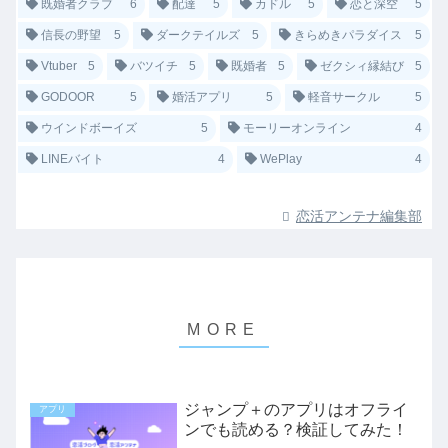
既婚者クラブ
6
配達
5
カドル
5
恋と深空
5
信長の野望
5
ダークテイルズ
5
きらめきパラダイス
5
Vtuber
5
バツイチ
5
既婚者
5
ゼクシィ縁結び
5
GODOOR
5
婚活アプリ
5
軽音サークル
5
ウインドボーイズ
5
モーリーオンライン
4
LINEバイト
4
WePlay
4
恋活アンテナ編集部
ジャンプ＋のアプリはオフライ
アプリ
ンでも読める？検証してみた！