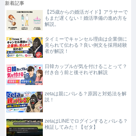
新着記事
【25歳からの婚活ガイド】アラサーで
もまだ遅くない！婚活準備の進め方を
解説。
タイミーでキャンセル理由は企業側に
見られて伝わる？良い例文を採用経験
者が解説！
日韓カップルが気を付けることって？
付き合う前と後それぞれ解説
zetaは親にバレる？原因と対処法を解
説！
zetaはLINEでログインするとバレる？
検証してみた！【ゼタ】