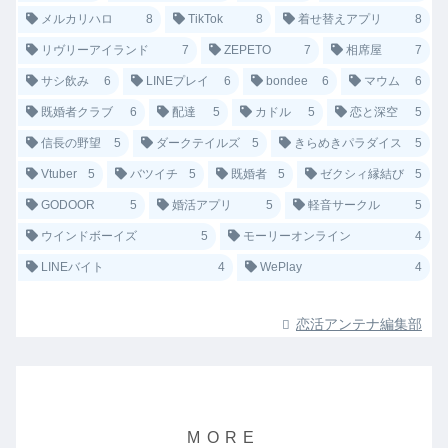
メルカリハロ
8
TikTok
8
着せ替えアプリ
8
リヴリーアイランド
7
ZEPETO
7
相席屋
7
サシ飲み
6
LINEプレイ
6
bondee
6
マウム
6
既婚者クラブ
6
配達
5
カドル
5
恋と深空
5
信長の野望
5
ダークテイルズ
5
きらめきパラダイス
5
Vtuber
5
バツイチ
5
既婚者
5
ゼクシィ縁結び
5
GODOOR
5
婚活アプリ
5
軽音サークル
5
ウインドボーイズ
5
モーリーオンライン
4
LINEバイト
4
WePlay
4
恋活アンテナ編集部