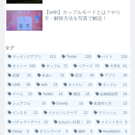
【with】カップルモードとは？やり
方・解除方法を写真で解説！
タグ
マッチングアプリ
313
Tinder
228
バイト
139
タイミー
106
タップル
72
ペアーズ
70
大学生
61
恋庭
55
出会い
52
恋活
49
アプリ
39
LINE
36
with
28
タイクレ
24
オンクレ
21
ゲーム
20
Twitter
18
婚活
18
結婚相談所
18
シェアフル
16
Gravity
16
友達作り方
13
インスタ
13
イケメンシリーズ
12
マリッシュ
10
バチェラーデート
10
おねがい社長！
10
メメントモリ
9
Omiai
9
タウンワーク
9
婚外
8
NewMatch
8