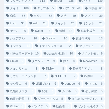
マッチングアプリ
313
Tinder
228
バイト
139
タイミー
106
タップル
72
ペアーズ
70
大学生
61
恋庭
55
出会い
52
恋活
49
アプリ
39
LINE
36
with
28
タイクレ
24
オンクレ
21
ゲーム
20
Twitter
18
婚活
18
結婚相談所
18
シェアフル
16
Gravity
16
友達作り方
13
インスタ
13
イケメンシリーズ
12
マリッシュ
10
バチェラーデート
10
おねがい社長！
10
メメントモリ
9
Omiai
9
タウンワーク
9
婚外
8
NewMatch
8
メルカリハロ
8
TikTok
8
着せ替えアプリ
8
リヴリーアイランド
7
ZEPETO
7
相席屋
7
サシ飲み
6
LINEプレイ
6
bondee
6
マウム
6
既婚者クラブ
6
配達
5
カドル
5
恋と深空
5
信長の野望
5
ダークテイルズ
5
きらめきパラダイス
5
Vtuber
5
バツイチ
5
既婚者
5
ゼクシィ縁結び
5