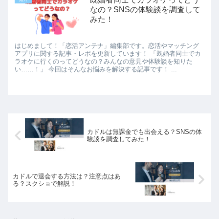
なの？SNSの体験談を調査して
みた！
はじめまして！「恋活アンテナ」編集部です。恋活やマッチング
アプリに関する記事・レポを更新しています！ 「既婚者同士でカ
ラオケに行くのってどうなの？みんなの意見や体験談を知りた
い……！」 今回はそんなお悩みを解決する記事です！ ...
カドルは無課金でも出会える？SNSの体
験談を調査してみた！
カドルで退会する方法は？注意点はあ
る？スクショで解説！