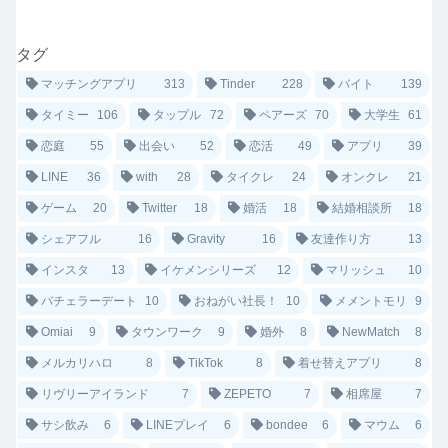
タグ
マッチングアプリ
313
Tinder
228
バイト
139
タイミー
106
タップル
72
ペアーズ
70
大学生
61
恋庭
55
出会い
52
恋活
49
アプリ
39
LINE
36
with
28
タイクレ
24
オンクレ
21
ゲーム
20
Twitter
18
婚活
18
結婚相談所
18
シェアフル
16
Gravity
16
友達作り方
13
インスタ
13
イケメンシリーズ
12
マリッシュ
10
バチェラーデート
10
おねがい社長！
10
メメントモリ
9
Omiai
9
タウンワーク
9
婚外
8
NewMatch
8
メルカリハロ
8
TikTok
8
着せ替えアプリ
8
リヴリーアイランド
7
ZEPETO
7
相席屋
7
サシ飲み
6
LINEプレイ
6
bondee
6
マウム
6