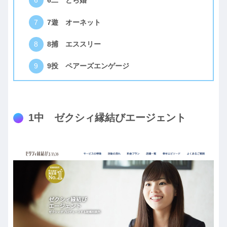
6二 とら婚
7遊 オーネット
8捕 エススリー
9投 ペアーズエンゲージ
1中 ゼクシィ縁結びエージェント