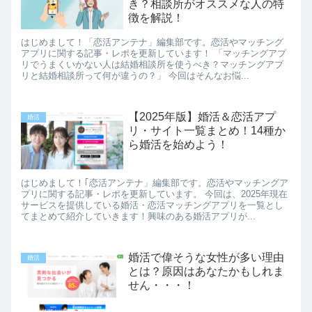
き？相談所がオススメな人の特
徴を解説！
はじめまして！「恋活アンテナ」編集部です。恋活やマッチング
アプリに関する記事・レポを更新しています！ 「マッチングアプ
リでうまくいかない人は結婚相談所を使うべき？マッチングアプ
リと結婚相談所って何が違うの？」 今回はそんなお悩...
【2025年版】婚活＆恋活アプ
婚活
リ・サイト一覧まとめ！14種か
ら婚活を始めよう！
はじめまして！｢恋活アンテナ」編集部です。恋活やマッチングア
プリに関する記事・レポを更新しています。 今回は、2025年現在
サービスを提供している婚活・恋活マッチングアプリを一覧とし
てまとめて紹介していきます！興味のある婚活アプリが...
婚活で偉そうな女性が多い理由
婚活
とは？原因はあなたかもしれま
せん・・・！