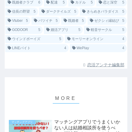
既婚者クラブ
6
配達
5
カドル
5
恋と深空
5
信長の野望
5
ダークテイルズ
5
きらめきパラダイス
5
Vtuber
5
バツイチ
5
既婚者
5
ゼクシィ縁結び
5
GODOOR
5
婚活アプリ
5
軽音サークル
5
ウインドボーイズ
5
モーリーオンライン
4
LINEバイト
4
WePlay
4
恋活アンテナ編集部
マッチングアプリでうまくいか
マッチングアプリ
ない人は結婚相談所を使うべ