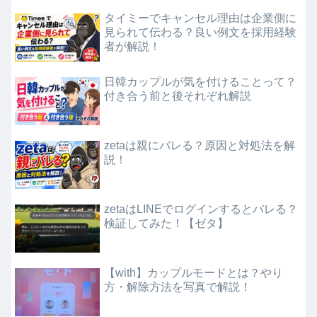
タイミーでキャンセル理由は企業側に
見られて伝わる？良い例文を採用経験
者が解説！
日韓カップルが気を付けることって？
付き合う前と後それぞれ解説
zetaは親にバレる？原因と対処法を解
説！
zetaはLINEでログインするとバレる？
検証してみた！【ゼタ】
【with】カップルモードとは？やり
方・解除方法を写真で解説！