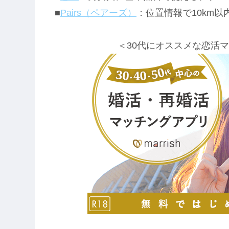
■
Pairs（ペアーズ）
：位置情報で10km
＜30代にオススメな恋活