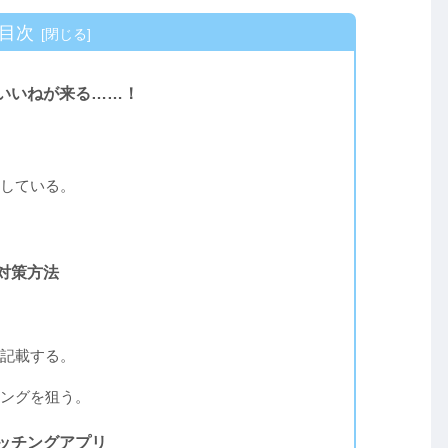
目次
いいねが来る……！
している。
対策方法
記載する。
ングを狙う。
ッチングアプリ