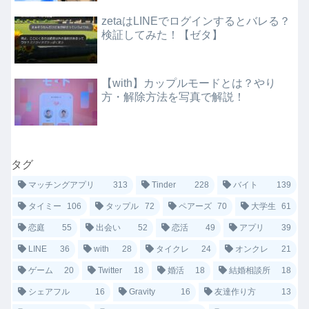
zetaはLINEでログインするとバレる？
検証してみた！【ゼタ】
【with】カップルモードとは？やり
方・解除方法を写真で解説！
タグ
マッチングアプリ
313
Tinder
228
バイト
139
タイミー
106
タップル
72
ペアーズ
70
大学生
61
恋庭
55
出会い
52
恋活
49
アプリ
39
LINE
36
with
28
タイクレ
24
オンクレ
21
ゲーム
20
Twitter
18
婚活
18
結婚相談所
18
シェアフル
16
Gravity
16
友達作り方
13