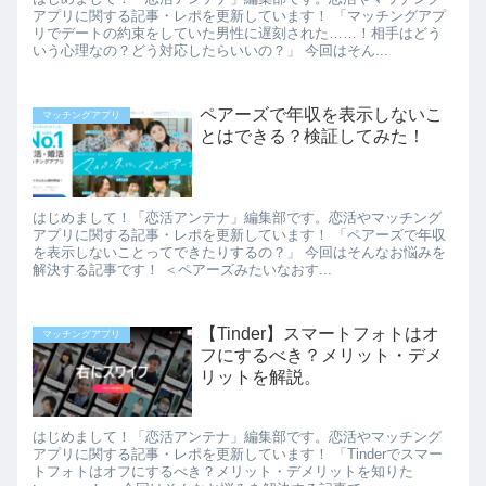
アプリに関する記事・レポを更新しています！ 「マッチングアプ
リでデートの約束をしていた男性に遅刻された……！相手はどう
いう心理なの？どう対応したらいいの？」 今回はそん...
ペアーズで年収を表示しないこ
マッチングアプリ
とはできる？検証してみた！
はじめまして！「恋活アンテナ」編集部です。恋活やマッチング
アプリに関する記事・レポを更新しています！ 「ペアーズで年収
を表示しないことってできたりするの？」 今回はそんなお悩みを
解決する記事です！ ＜ペアーズみたいなおす...
【Tinder】スマートフォトはオ
マッチングアプリ
フにするべき？メリット・デメ
リットを解説。
はじめまして！「恋活アンテナ」編集部です。恋活やマッチング
アプリに関する記事・レポを更新しています！ 「Tinderでスマー
トフォトはオフにするべき？メリット・デメリットを知りた