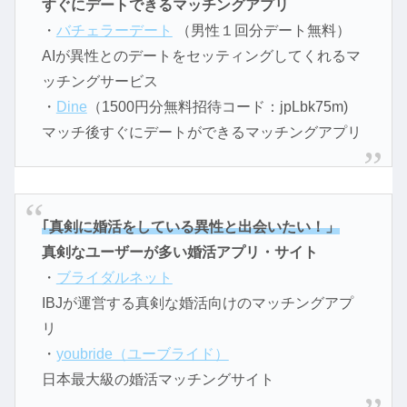
すぐにデートできるマッチングアプリ
・
バチェラーデート
（男性１回分デート無料）
AIが異性とのデートをセッティングしてくれるマ
ッチングサービス
・
Dine
（1500円分無料招待コード：jpLbk75m)
マッチ後すぐにデートができるマッチングアプリ
｢真剣に婚活をしている異性と出会いたい！」
真剣なユーザーが多い婚活アプリ・サイト
・
ブライダルネット
IBJが運営する真剣な婚活向けのマッチングアプ
リ
・
youbride（ユーブライド）
日本最大級の婚活マッチングサイト