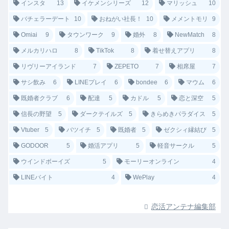
インスタ
13
イケメンシリーズ
12
マリッシュ
10
バチェラーデート
10
おねがい社長！
10
メメントモリ
9
Omiai
9
タウンワーク
9
婚外
8
NewMatch
8
メルカリハロ
8
TikTok
8
着せ替えアプリ
8
リヴリーアイランド
7
ZEPETO
7
相席屋
7
サシ飲み
6
LINEプレイ
6
bondee
6
マウム
6
既婚者クラブ
6
配達
5
カドル
5
恋と深空
5
信長の野望
5
ダークテイルズ
5
きらめきパラダイス
5
Vtuber
5
バツイチ
5
既婚者
5
ゼクシィ縁結び
5
GODOOR
5
婚活アプリ
5
軽音サークル
5
ウインドボーイズ
5
モーリーオンライン
4
LINEバイト
4
WePlay
4
恋活アンテナ編集部