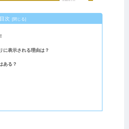
目次
！
リに表示される理由は？
はある？