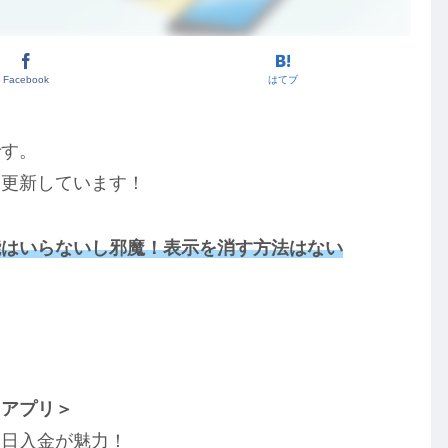
Facebook
はてブ
です。
を更新しています！
能はいらないし邪魔！表示を消す方法はない
！
トアプリ＞
即日入金が魅力！