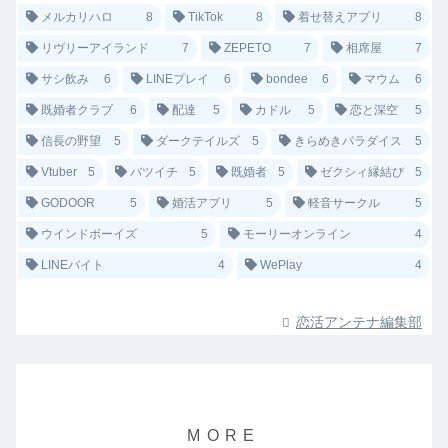
メルカリハロ
8
TikTok
8
着せ替えアプリ
8
リヴリーアイランド
7
ZEPETO
7
相席屋
7
サシ飲み
6
LINEプレイ
6
bondee
6
マウム
6
既婚者クラブ
6
配達
5
カドル
5
恋と深空
5
信長の野望
5
ダークテイルズ
5
きらめきパラダイス
5
Vtuber
5
バツイチ
5
既婚者
5
ゼクシィ縁結び
5
GODOOR
5
婚活アプリ
5
軽音サークル
5
ウインドボーイズ
5
モーリーオンライン
4
LINEバイト
4
WePlay
4
恋活アンテナ編集部