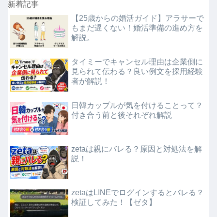
新着記事
【25歳からの婚活ガイド】アラサーで
もまだ遅くない！婚活準備の進め方を
解説。
タイミーでキャンセル理由は企業側に
見られて伝わる？良い例文を採用経験
者が解説！
日韓カップルが気を付けることって？
付き合う前と後それぞれ解説
zetaは親にバレる？原因と対処法を解
説！
zetaはLINEでログインするとバレる？
検証してみた！【ゼタ】