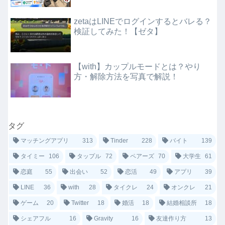
zetaはLINEでログインするとバレる？
検証してみた！【ゼタ】
【with】カップルモードとは？やり
方・解除方法を写真で解説！
タグ
マッチングアプリ
313
Tinder
228
バイト
139
タイミー
106
タップル
72
ペアーズ
70
大学生
61
恋庭
55
出会い
52
恋活
49
アプリ
39
LINE
36
with
28
タイクレ
24
オンクレ
21
ゲーム
20
Twitter
18
婚活
18
結婚相談所
18
シェアフル
16
Gravity
16
友達作り方
13