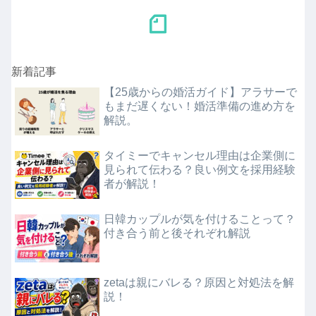
新着記事
【25歳からの婚活ガイド】アラサーで
もまだ遅くない！婚活準備の進め方を
解説。
タイミーでキャンセル理由は企業側に
見られて伝わる？良い例文を採用経験
者が解説！
日韓カップルが気を付けることって？
付き合う前と後それぞれ解説
zetaは親にバレる？原因と対処法を解
説！