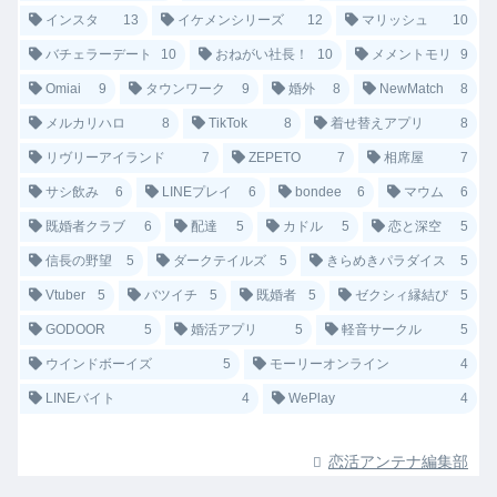
インスタ
13
イケメンシリーズ
12
マリッシュ
10
バチェラーデート
10
おねがい社長！
10
メメントモリ
9
Omiai
9
タウンワーク
9
婚外
8
NewMatch
8
メルカリハロ
8
TikTok
8
着せ替えアプリ
8
リヴリーアイランド
7
ZEPETO
7
相席屋
7
サシ飲み
6
LINEプレイ
6
bondee
6
マウム
6
既婚者クラブ
6
配達
5
カドル
5
恋と深空
5
信長の野望
5
ダークテイルズ
5
きらめきパラダイス
5
Vtuber
5
バツイチ
5
既婚者
5
ゼクシィ縁結び
5
GODOOR
5
婚活アプリ
5
軽音サークル
5
ウインドボーイズ
5
モーリーオンライン
4
LINEバイト
4
WePlay
4
恋活アンテナ編集部