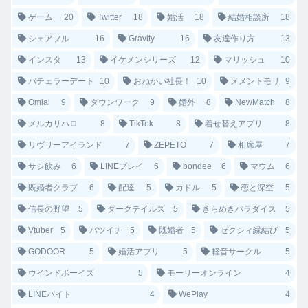
ゲーム
20
Twitter
18
婚活
18
結婚相談所
18
シェアフル
16
Gravity
16
友達作り方
13
インスタ
13
イケメンシリーズ
12
マリッシュ
10
バチェラーデート
10
おねがい社長！
10
メメントモリ
9
Omiai
9
タウンワーク
9
婚外
8
NewMatch
8
メルカリハロ
8
TikTok
8
着せ替えアプリ
8
リヴリーアイランド
7
ZEPETO
7
相席屋
7
サシ飲み
6
LINEプレイ
6
bondee
6
マウム
6
既婚者クラブ
6
配達
5
カドル
5
恋と深空
5
信長の野望
5
ダークテイルズ
5
きらめきパラダイス
5
Vtuber
5
バツイチ
5
既婚者
5
ゼクシィ縁結び
5
GODOOR
5
婚活アプリ
5
軽音サークル
5
ウインドボーイズ
5
モーリーオンライン
4
LINEバイト
4
WePlay
4