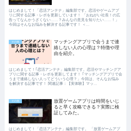
はじめまして！「恋活アンテナ」編集部です。恋活やゲームアプ
リに関する記事・レポを更新しています！ 「おねがい社長！の広
告ってなんかうざくない……？みんなの意見を知りたい……！」
今回はそんなお悩みを解決する記事です！ ＜...
マッチングアプリで会うまで連
その他
絡しない人の心理は？特徴や理
由を紹介。
はじめまして！｢恋活アンテナ」編集部です。恋活やマッチングア
プリに関する記事・レポを更新してます！ ｢マッチングアプリで会
うまで連絡しない人ってどういう心理？」今回は、そんなお悩み
を解決する記事です！ 関連記事：【実体験】マッ...
放置ゲームアプリは時間をいじ
その他
ると早く攻略できる？実際に検
証してみた。
はじめまして！「恋活アンテナ」編集部です。 「放置ゲームアプ