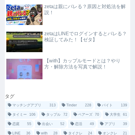
zetaは親にバレる？原因と対処法を解
説！
zetaはLINEでログインするとバレる？
検証してみた！【ゼタ】
【with】カップルモードとは？やり
方・解除方法を写真で解説！
タグ
マッチングアプリ
313
Tinder
228
バイト
139
タイミー
106
タップル
72
ペアーズ
70
大学生
61
恋庭
55
出会い
52
恋活
49
アプリ
39
LINE
36
with
28
タイクレ
24
オンクレ
21