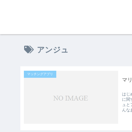
アンジュ
マッチングアプリ
マ
はじ
に関
ュと
んな