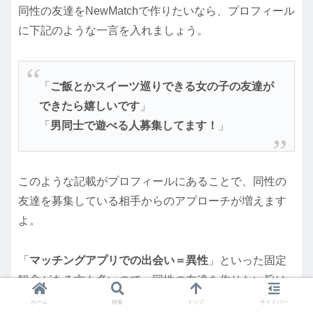
同性の友達をNewMatchで作りたいなら、プロフィール
に下記のような一言を入れましょう。
「
ご飯とかスイーツ巡りできる女の子の友達が
できたら嬉しいです
」
「
男同士で遊べる人募集してます！
」
このような記載がプロフィールにあることで、同性の
友達を募集している相手からのアプローチが増えます
よ。
「
マッチングアプリでの出会い＝異性
」といった固定
観念がある方も多いので、同性の友達を作りたい旨は
しっかり記載しておきましょう。
ホーム
検索
トップ
サイドバー