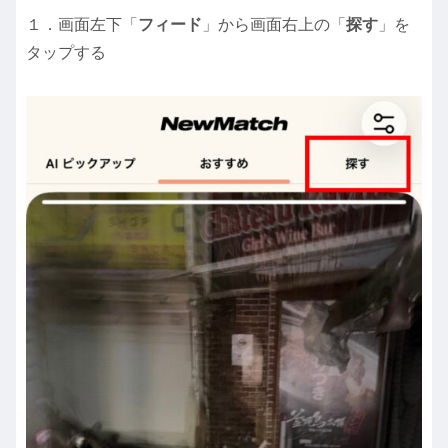
１．画面左下「
フィード
」から画面右上の「
探す
」を
タップする