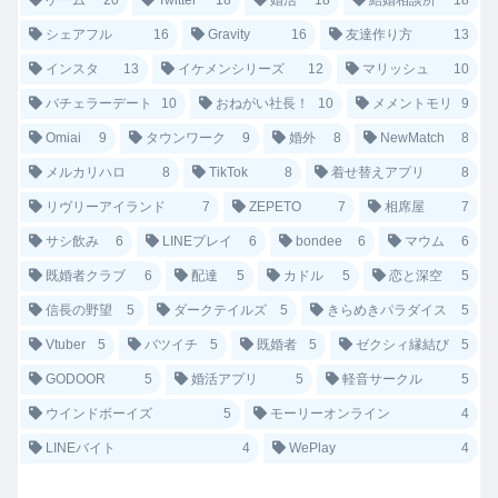
ゲーム
20
Twitter
18
婚活
18
結婚相談所
18
シェアフル
16
Gravity
16
友達作り方
13
インスタ
13
イケメンシリーズ
12
マリッシュ
10
バチェラーデート
10
おねがい社長！
10
メメントモリ
9
Omiai
9
タウンワーク
9
婚外
8
NewMatch
8
メルカリハロ
8
TikTok
8
着せ替えアプリ
8
リヴリーアイランド
7
ZEPETO
7
相席屋
7
サシ飲み
6
LINEプレイ
6
bondee
6
マウム
6
既婚者クラブ
6
配達
5
カドル
5
恋と深空
5
信長の野望
5
ダークテイルズ
5
きらめきパラダイス
5
Vtuber
5
バツイチ
5
既婚者
5
ゼクシィ縁結び
5
GODOOR
5
婚活アプリ
5
軽音サークル
5
ウインドボーイズ
5
モーリーオンライン
4
LINEバイト
4
WePlay
4