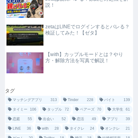
説！
zetaはLINEでログインするとバレる？
検証してみた！【ゼタ】
【with】カップルモードとは？やり
方・解除方法を写真で解説！
タグ
マッチングアプリ
313
Tinder
228
バイト
139
タイミー
106
タップル
72
ペアーズ
70
大学生
61
恋庭
55
出会い
52
恋活
49
アプリ
39
LINE
36
with
28
タイクレ
24
オンクレ
21