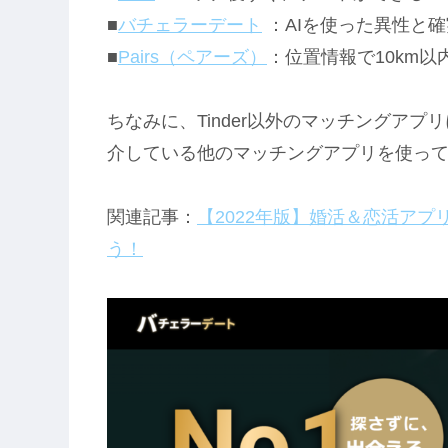
■
バチェラーデート
：AIを使った異性と
■
Pairs（ペアーズ）
：位置情報で10km
ちなみに、Tinder以外のマッチングア
介している他のマッチングアプリを使っ
関連記事：
【2022年版】婚活＆恋活アプ
う！