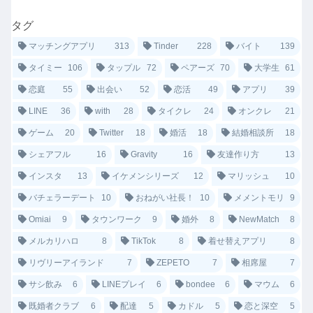
タグ
マッチングアプリ
313
Tinder
228
バイト
139
タイミー
106
タップル
72
ペアーズ
70
大学生
61
恋庭
55
出会い
52
恋活
49
アプリ
39
LINE
36
with
28
タイクレ
24
オンクレ
21
ゲーム
20
Twitter
18
婚活
18
結婚相談所
18
シェアフル
16
Gravity
16
友達作り方
13
インスタ
13
イケメンシリーズ
12
マリッシュ
10
バチェラーデート
10
おねがい社長！
10
メメントモリ
9
Omiai
9
タウンワーク
9
婚外
8
NewMatch
8
メルカリハロ
8
TikTok
8
着せ替えアプリ
8
リヴリーアイランド
7
ZEPETO
7
相席屋
7
サシ飲み
6
LINEプレイ
6
bondee
6
マウム
6
既婚者クラブ
6
配達
5
カドル
5
恋と深空
5