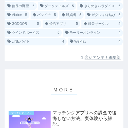
信長の野望
5
ダークテイルズ
5
きらめきパラダイス
5
Vtuber
5
バツイチ
5
既婚者
5
ゼクシィ縁結び
5
GODOOR
5
婚活アプリ
5
軽音サークル
5
ウインドボーイズ
5
モーリーオンライン
4
LINEバイト
4
WePlay
4
恋活アンテナ編集部
マッチングアプリへの課金で後
マッチングアプリ
悔しない方法。実体験から解
説。