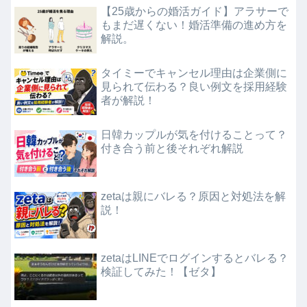
【25歳からの婚活ガイド】アラサーで
もまだ遅くない！婚活準備の進め方を
解説。
タイミーでキャンセル理由は企業側に
見られて伝わる？良い例文を採用経験
者が解説！
日韓カップルが気を付けることって？
付き合う前と後それぞれ解説
zetaは親にバレる？原因と対処法を解
説！
zetaはLINEでログインするとバレる？
検証してみた！【ゼタ】