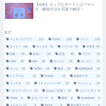
【with】カップルモードとは？やり
方・解除方法を写真で解説！
タグ
マッチングアプリ
313
Tinder
228
バイト
139
タイミー
106
タップル
72
ペアーズ
70
大学生
61
恋庭
55
出会い
52
恋活
49
アプリ
39
LINE
36
with
28
タイクレ
24
オンクレ
21
ゲーム
20
Twitter
18
婚活
18
結婚相談所
18
シェアフル
16
Gravity
16
友達作り方
13
インスタ
13
イケメンシリーズ
12
マリッシュ
10
バチェラーデート
10
おねがい社長！
10
メメントモリ
9
Omiai
9
タウンワーク
9
婚外
8
NewMatch
8
メルカリハロ
8
TikTok
8
着せ替えアプリ
8