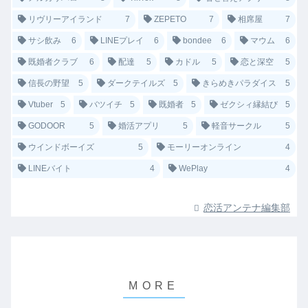
リヴリーアイランド
7
ZEPETO
7
相席屋
7
サシ飲み
6
LINEプレイ
6
bondee
6
マウム
6
既婚者クラブ
6
配達
5
カドル
5
恋と深空
5
信長の野望
5
ダークテイルズ
5
きらめきパラダイス
5
Vtuber
5
バツイチ
5
既婚者
5
ゼクシィ縁結び
5
GODOOR
5
婚活アプリ
5
軽音サークル
5
ウインドボーイズ
5
モーリーオンライン
4
LINEバイト
4
WePlay
4
恋活アンテナ編集部