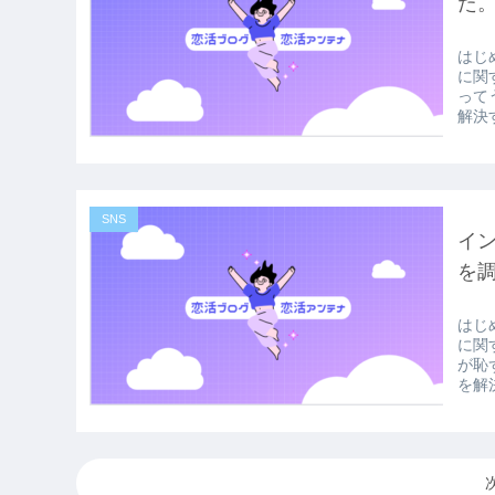
た
はじ
に関
って
解決す
SNS
イ
を
はじ
に関
が恥
を解決