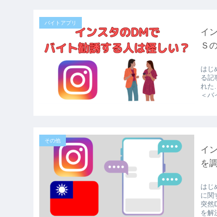
バイトアプリ
イ
Ｓ
はじ
る記
れた
＜バ
その他
イン
を
はじ
に関
突然
を解決