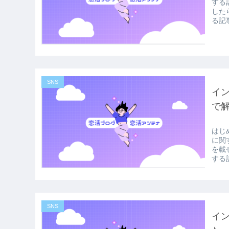
する
した
る記事
SNS
イ
で
はじ
に関
を載
する記
SNS
イ