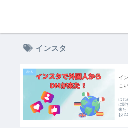
インスタ
SNS
イ
こ
はじ
に関
来た
お悩