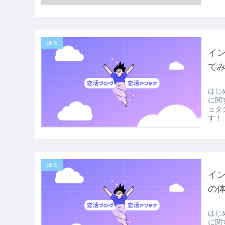
SNS
イ
て
はじ
に関
ュタ
す！ 
SNS
イン
の
はじ
に関