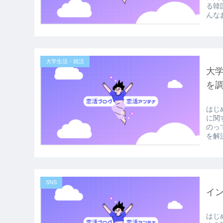
る韓
んな
大学生活・就活
大
を
はじ
に関
のっ
を解決
SNS
イ
はじ