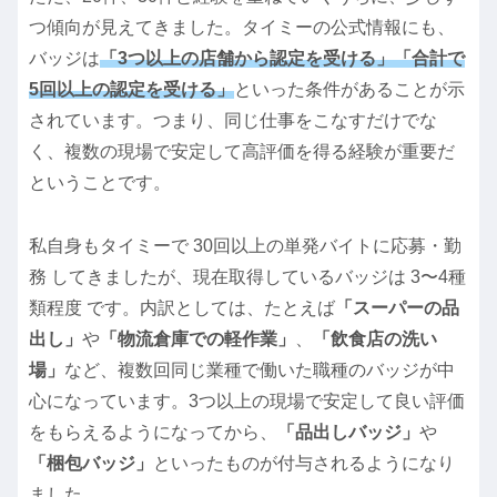
つ傾向が見えてきました。タイミーの公式情報にも、
バッジは
「3つ以上の店舗から認定を受ける」「合計で
5回以上の認定を受ける」
といった条件があることが示
されています。つまり、同じ仕事をこなすだけでな
く、複数の現場で安定して高評価を得る経験が重要だ
ということです。
私自身もタイミーで 30回以上の単発バイトに応募・勤
務 してきましたが、現在取得しているバッジは 3〜4種
類程度 です。内訳としては、たとえば
「スーパーの品
出し」
や
「物流倉庫での軽作業」
、
「飲食店の洗い
場」
など、複数回同じ業種で働いた職種のバッジが中
心になっています。3つ以上の現場で安定して良い評価
をもらえるようになってから、
「品出しバッジ」
や
「梱包バッジ」
といったものが付与されるようになり
ました。