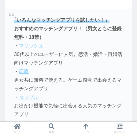
｢いろんなマッチングアプリを試したい！」
おすすめのマッチングアプリ！（男女ともに登録
無料・18禁）
・
マリッシュ
30代以上のユーザーに人気。恋活・婚活・再婚活
向けマッチングアプリ
・
恋庭
男女共に無料で使える。ゲーム感覚で出会えるマ
ッチングアプリ
・
タップル
お出かけ機能で気軽に出会える人気のマッチング
アプリ
・
with
性格診断で相性のいい異性と出会えるマッチング
ホーム
検索
トップ
サイドバー