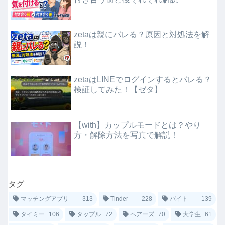
zetaは親にバレる？原因と対処法を解
説！
zetaはLINEでログインするとバレる？
検証してみた！【ゼタ】
【with】カップルモードとは？やり
方・解除方法を写真で解説！
タグ
マッチングアプリ
313
Tinder
228
バイト
139
タイミー
106
タップル
72
ペアーズ
70
大学生
61