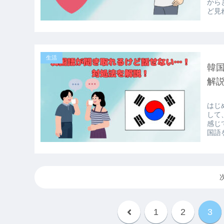
から
ど見
生活
韓
解
はじ
して
感じ
国語
1
2
3