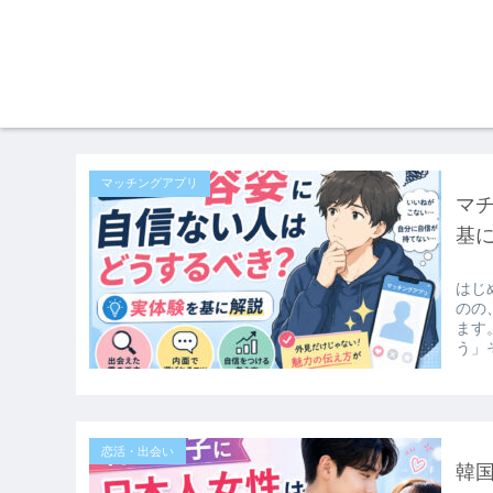
マッチングアプリ
マ
基
はじ
のの
ます
う」
恋活・出会い
韓