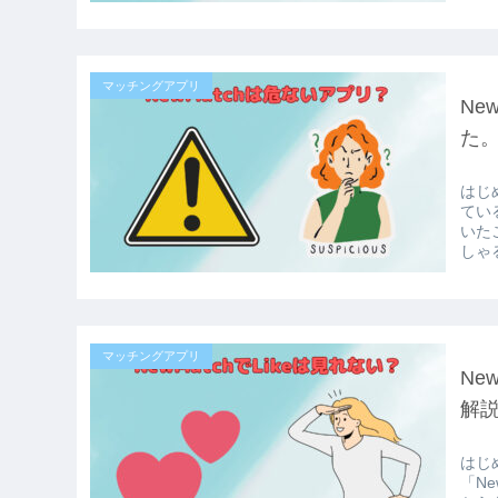
マッチングアプリ
Ne
た
はじ
てい
いた
しゃ
マッチングアプリ
Ne
解
はじ
「N