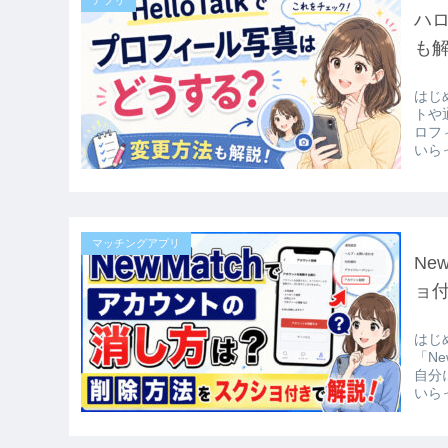
ハ
も
はじ
トや
ロフ
いら
マッチングアプリ
Ne
ョ
はじ
「N
自分
いら