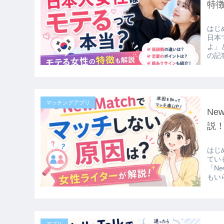
特
はじ
日本
よ」
の記
マッチングアプリ
Ne
説
はじ
てい
「N
もい
アプリ