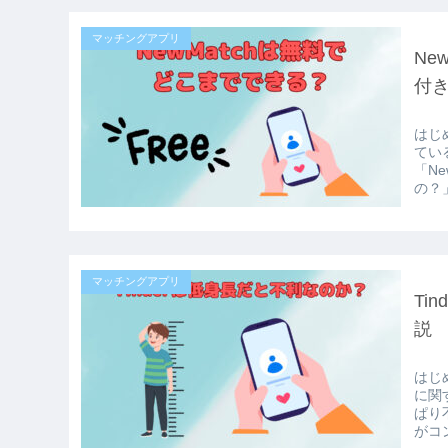
マッチングアプリ
Ne
付
はじ
てい
「N
の？
マッチングアプリ
Ti
説
はじ
に関
ぱり
がコ