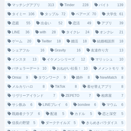
マッチングアプリ
313
Tinder
228
バイト
139
タイミー
106
タップル
72
ペアーズ
70
大学生
61
恋庭
55
出会い
52
恋活
49
アプリ
39
LINE
36
with
28
タイクレ
24
オンクレ
21
ゲーム
20
Twitter
18
婚活
18
結婚相談所
18
シェアフル
16
Gravity
16
友達作り方
13
インスタ
13
イケメンシリーズ
12
マリッシュ
10
バチェラーデート
10
おねがい社長！
10
メメントモリ
9
Omiai
9
タウンワーク
9
婚外
8
NewMatch
8
メルカリハロ
8
TikTok
8
着せ替えアプリ
8
リヴリーアイランド
7
ZEPETO
7
相席屋
7
サシ飲み
6
LINEプレイ
6
bondee
6
マウム
6
既婚者クラブ
6
配達
5
カドル
5
恋と深空
5
信長の野望
5
ダークテイルズ
5
きらめきパラダイス
5