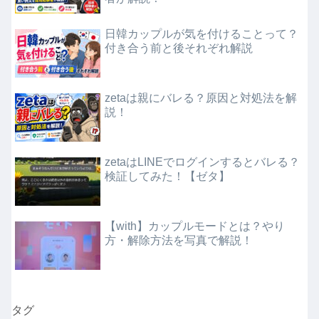
日韓カップルが気を付けることって？
付き合う前と後それぞれ解説
zetaは親にバレる？原因と対処法を解
説！
zetaはLINEでログインするとバレる？
検証してみた！【ゼタ】
【with】カップルモードとは？やり
方・解除方法を写真で解説！
タグ