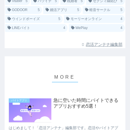
Vtuber
5
バツイチ
5
既婚者
5
ゼクシィ縁結び
5
GODOOR
5
婚活アプリ
5
軽音サークル
5
ウインドボーイズ
5
モーリーオンライン
4
LINEバイト
4
WePlay
4
恋活アンテナ編集部
急に空いた時間にバイトできる
バイトアプリ
アプリおすすめ5選！
はじめまして！「恋活アンテナ」編集部です。恋活やバイトアプ