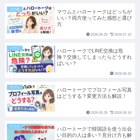
その他
マウムとハロートークはどっちが
いい？両方使ってみた感想と選び
方
2026.06.28
2026.07.10
アプリ
ハロートークでLINE交換は危
険？交換してしまったらどうすれ
ばいい？
2026.06.16
アプリ
ハロートークでプロフィール写真
はどうする？変更方法も解説！
2026.05.29
2026.06.16
アプリ
ハロートークで韓国語を使う出会
い目的の人は多い？見分け方も解