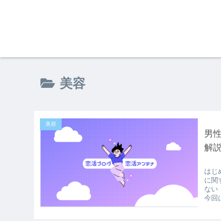
美容
美容
男
解
はじ
に関
ない
今回