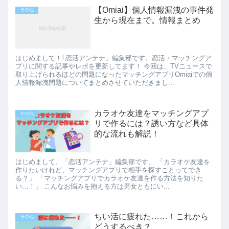
【Omiai】個人情報漏洩の事件発
その他
生から現在まで。情報まとめ
はじめまして！｢恋活アンテナ」編集部です。恋活・マッチングア
プリに関する記事やレポを更新してます！ 今回は、TVニュースで
取り上げられるほどの問題になったマッチングアプリOmiaiでの個
人情報漏洩問題についてまとめさせていただきまし...
カラオケ友達をマッチングアプ
その他
リで作るには？誘い方など具体
的な流れも解説！
はじめまして。「恋活アンテナ」編集部です。 「カラオケ友達を
作りたいけれど、マッチングアプリで相手を探すことってでき
る？」 「マッチングアプリでカラオケ友達を作る方法を知りた
い…！」 こんなお悩みを抱える方は男女ともにい...
ちい活に疲れた……！これから
その他
どうするべき？