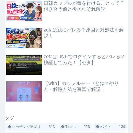
日韓カップルが気を付けることって？
付き合う前と後それぞれ解説
zetaは親にバレる？原因と対処法を解
説！
zetaはLINEでログインするとバレる？
検証してみた！【ゼタ】
【with】カップルモードとは？やり
方・解除方法を写真で解説！
タグ
マッチングアプリ
313
Tinder
228
バイト
139