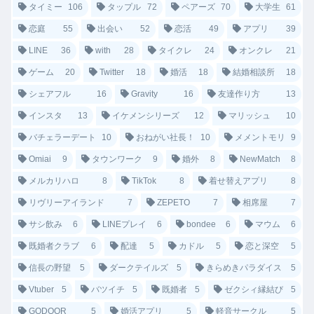
タイミー
106
タップル
72
ペアーズ
70
大学生
61
恋庭
55
出会い
52
恋活
49
アプリ
39
LINE
36
with
28
タイクレ
24
オンクレ
21
ゲーム
20
Twitter
18
婚活
18
結婚相談所
18
シェアフル
16
Gravity
16
友達作り方
13
インスタ
13
イケメンシリーズ
12
マリッシュ
10
バチェラーデート
10
おねがい社長！
10
メメントモリ
9
Omiai
9
タウンワーク
9
婚外
8
NewMatch
8
メルカリハロ
8
TikTok
8
着せ替えアプリ
8
リヴリーアイランド
7
ZEPETO
7
相席屋
7
サシ飲み
6
LINEプレイ
6
bondee
6
マウム
6
既婚者クラブ
6
配達
5
カドル
5
恋と深空
5
信長の野望
5
ダークテイルズ
5
きらめきパラダイス
5
Vtuber
5
バツイチ
5
既婚者
5
ゼクシィ縁結び
5
GODOOR
5
婚活アプリ
5
軽音サークル
5