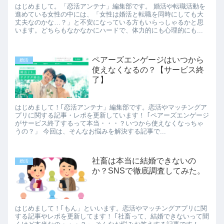
はじめまして。「恋活アンテナ」編集部です。 婚活や転職活動を
進めている女性の中には、「女性は婚活と転職を同時にしても大
丈夫なのかな…？」と不安になっている方もいらっしゃるかと思
います。どちらもなかなかにハードで、体力的にも心理的にも...
ペアーズエンゲージはいつから
婚活
使えなくなるの？【サービス終
了】
はじめまして！｢恋活アンテナ」編集部です。恋活やマッチングア
プリに関する記事・レポを更新しています！ ｢ペアーズエンゲージ
がサービス終了するって本当・・・？いつから使えなくなっちゃ
うの？」 今回は、そんなお悩みを解決する記事で...
社畜は本当に結婚できないの
婚活
か？SNSで徹底調査してみた。
はじめまして！｢もん」といいます。恋活やマッチングアプリに関
する記事やレポを更新してます！ ｢社畜って、結婚できないって聞