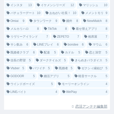
インスタ
13
イケメンシリーズ
12
マリッシュ
10
バチェラーデート
10
おねがい社長！
10
メメントモリ
9
Omiai
9
タウンワーク
9
婚外
8
NewMatch
8
メルカリハロ
8
TikTok
8
着せ替えアプリ
8
リヴリーアイランド
7
ZEPETO
7
相席屋
7
サシ飲み
6
LINEプレイ
6
bondee
6
マウム
6
既婚者クラブ
6
配達
5
カドル
5
恋と深空
5
信長の野望
5
ダークテイルズ
5
きらめきパラダイス
5
Vtuber
5
バツイチ
5
既婚者
5
ゼクシィ縁結び
5
GODOOR
5
婚活アプリ
5
軽音サークル
5
ウインドボーイズ
5
モーリーオンライン
4
LINEバイト
4
WePlay
4
恋活アンテナ編集部