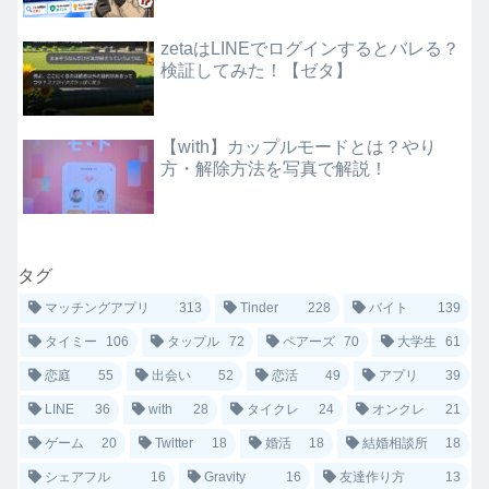
zetaはLINEでログインするとバレる？
検証してみた！【ゼタ】
【with】カップルモードとは？やり
方・解除方法を写真で解説！
タグ
マッチングアプリ
313
Tinder
228
バイト
139
タイミー
106
タップル
72
ペアーズ
70
大学生
61
恋庭
55
出会い
52
恋活
49
アプリ
39
LINE
36
with
28
タイクレ
24
オンクレ
21
ゲーム
20
Twitter
18
婚活
18
結婚相談所
18
シェアフル
16
Gravity
16
友達作り方
13