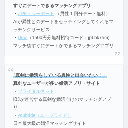
すぐにデートできるマッチングアプリ
・
バチェラーデート
（男性１回分デート無料）
AIが異性とのデートをセッティングしてくれるマ
ッチングサービス
・
Dine
（1500円分無料招待コード：jpLbk75m)
マッチ後すぐにデートができるマッチングアプリ
｢真剣に婚活をしている異性と出会いたい！」
真剣なユーザーが多い婚活アプリ・サイト
・
ブライダルネット
IBJが運営する真剣な婚活向けのマッチングアプ
リ
・
youbride（ユーブライド）
日本最大級の婚活マッチングサイト