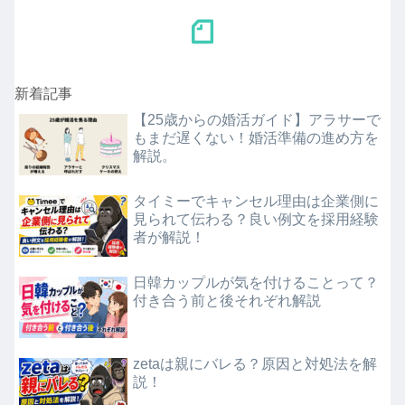
新着記事
【25歳からの婚活ガイド】アラサーで
もまだ遅くない！婚活準備の進め方を
解説。
タイミーでキャンセル理由は企業側に
見られて伝わる？良い例文を採用経験
者が解説！
日韓カップルが気を付けることって？
付き合う前と後それぞれ解説
zetaは親にバレる？原因と対処法を解
説！