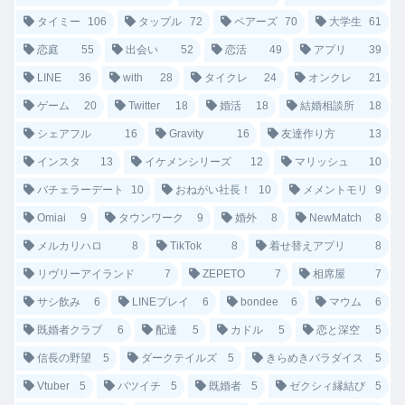
タイミー
106
タップル
72
ペアーズ
70
大学生
61
恋庭
55
出会い
52
恋活
49
アプリ
39
LINE
36
with
28
タイクレ
24
オンクレ
21
ゲーム
20
Twitter
18
婚活
18
結婚相談所
18
シェアフル
16
Gravity
16
友達作り方
13
インスタ
13
イケメンシリーズ
12
マリッシュ
10
バチェラーデート
10
おねがい社長！
10
メメントモリ
9
Omiai
9
タウンワーク
9
婚外
8
NewMatch
8
メルカリハロ
8
TikTok
8
着せ替えアプリ
8
リヴリーアイランド
7
ZEPETO
7
相席屋
7
サシ飲み
6
LINEプレイ
6
bondee
6
マウム
6
既婚者クラブ
6
配達
5
カドル
5
恋と深空
5
信長の野望
5
ダークテイルズ
5
きらめきパラダイス
5
Vtuber
5
バツイチ
5
既婚者
5
ゼクシィ縁結び
5