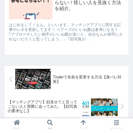
らない！怪しい人を見抜く方法
を紹介。
はじめまして！もん。といいます。マッチングアプリに関する記
事やレポを更新してます！ ペアーズのいいね数は参考になる？
｢アプローチしたい相手のいいね数が多いと、自分なんか相手にさ
れないだろうと思ってしまう。」 ｢顔写真が...
Tinderで名前を変更する方法【身バレ対
策】
【マッチングアプリ】顔見せてと言って
こない人と実際に会ってみた。【顔写真
の要求なし】
ホーム
検索
トップ
サイドバー
ホーム
その他