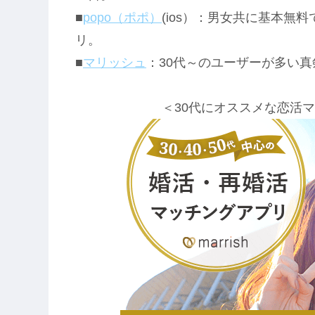
■
popo（ポポ）
(ios）：男女共に基本
リ。
■
マリッシュ
：30代～のユーザーが多い
＜30代にオススメな恋活