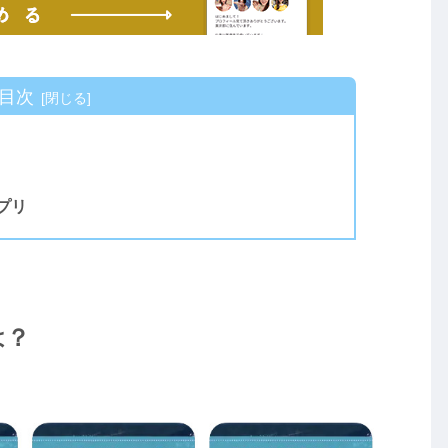
目次
プリ
は？