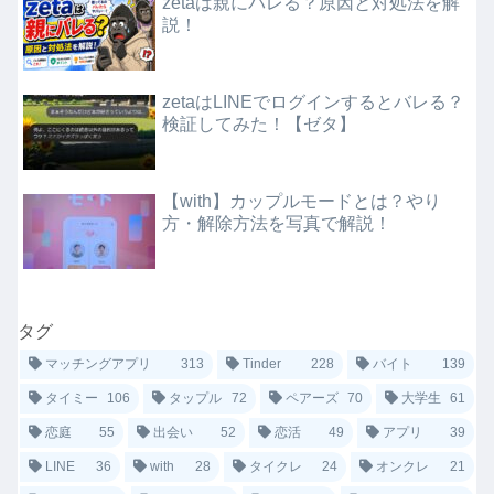
zetaは親にバレる？原因と対処法を解
説！
zetaはLINEでログインするとバレる？
検証してみた！【ゼタ】
【with】カップルモードとは？やり
方・解除方法を写真で解説！
タグ
マッチングアプリ
313
Tinder
228
バイト
139
タイミー
106
タップル
72
ペアーズ
70
大学生
61
恋庭
55
出会い
52
恋活
49
アプリ
39
LINE
36
with
28
タイクレ
24
オンクレ
21