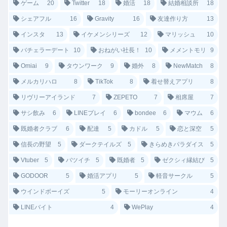
ゲーム
20
Twitter
18
婚活
18
結婚相談所
18
シェアフル
16
Gravity
16
友達作り方
13
インスタ
13
イケメンシリーズ
12
マリッシュ
10
バチェラーデート
10
おねがい社長！
10
メメントモリ
9
Omiai
9
タウンワーク
9
婚外
8
NewMatch
8
メルカリハロ
8
TikTok
8
着せ替えアプリ
8
リヴリーアイランド
7
ZEPETO
7
相席屋
7
サシ飲み
6
LINEプレイ
6
bondee
6
マウム
6
既婚者クラブ
6
配達
5
カドル
5
恋と深空
5
信長の野望
5
ダークテイルズ
5
きらめきパラダイス
5
Vtuber
5
バツイチ
5
既婚者
5
ゼクシィ縁結び
5
GODOOR
5
婚活アプリ
5
軽音サークル
5
ウインドボーイズ
5
モーリーオンライン
4
LINEバイト
4
WePlay
4