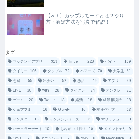
【with】カップルモードとは？やり
方・解除方法を写真で解説！
タグ
マッチングアプリ
313
Tinder
228
バイト
139
タイミー
106
タップル
72
ペアーズ
70
大学生
61
恋庭
55
出会い
52
恋活
49
アプリ
39
LINE
36
with
28
タイクレ
24
オンクレ
21
ゲーム
20
Twitter
18
婚活
18
結婚相談所
18
シェアフル
16
Gravity
16
友達作り方
13
インスタ
13
イケメンシリーズ
12
マリッシュ
10
バチェラーデート
10
おねがい社長！
10
メメントモリ
9
Omiai
9
タウンワーク
9
婚外
8
NewMatch
8