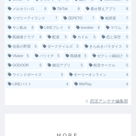
メルカリハロ
8
TikTok
8
着せ替えアプリ
8
リヴリーアイランド
7
ZEPETO
7
相席屋
7
サシ飲み
6
LINEプレイ
6
bondee
6
マウム
6
既婚者クラブ
6
配達
5
カドル
5
恋と深空
5
信長の野望
5
ダークテイルズ
5
きらめきパラダイス
5
Vtuber
5
バツイチ
5
既婚者
5
ゼクシィ縁結び
5
GODOOR
5
婚活アプリ
5
軽音サークル
5
ウインドボーイズ
5
モーリーオンライン
4
LINEバイト
4
WePlay
4
恋活アンテナ編集部