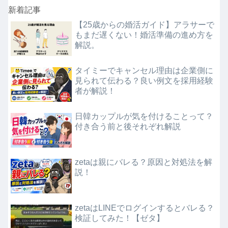
新着記事
【25歳からの婚活ガイド】アラサーで
もまだ遅くない！婚活準備の進め方を
解説。
タイミーでキャンセル理由は企業側に
見られて伝わる？良い例文を採用経験
者が解説！
日韓カップルが気を付けることって？
付き合う前と後それぞれ解説
zetaは親にバレる？原因と対処法を解
説！
zetaはLINEでログインするとバレる？
検証してみた！【ゼタ】