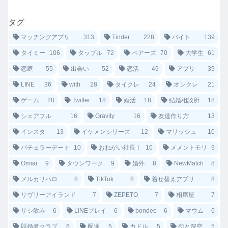
タグ
マッチングアプリ
313
Tinder
228
バイト
139
タイミー
106
タップル
72
ペアーズ
70
大学生
61
恋庭
55
出会い
52
恋活
49
アプリ
39
LINE
36
with
28
タイクレ
24
オンクレ
21
ゲーム
20
Twitter
18
婚活
18
結婚相談所
18
シェアフル
16
Gravity
16
友達作り方
13
インスタ
13
イケメンシリーズ
12
マリッシュ
10
バチェラーデート
10
おねがい社長！
10
メメントモリ
9
Omiai
9
タウンワーク
9
婚外
8
NewMatch
8
メルカリハロ
8
TikTok
8
着せ替えアプリ
8
リヴリーアイランド
7
ZEPETO
7
相席屋
7
サシ飲み
6
LINEプレイ
6
bondee
6
マウム
6
既婚者クラブ
6
配達
5
カドル
5
恋と深空
5