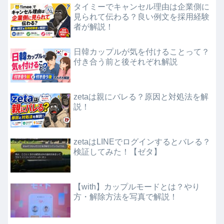
タイミーでキャンセル理由は企業側に
見られて伝わる？良い例文を採用経験
者が解説！
日韓カップルが気を付けることって？
付き合う前と後それぞれ解説
zetaは親にバレる？原因と対処法を解
説！
zetaはLINEでログインするとバレる？
検証してみた！【ゼタ】
【with】カップルモードとは？やり
方・解除方法を写真で解説！