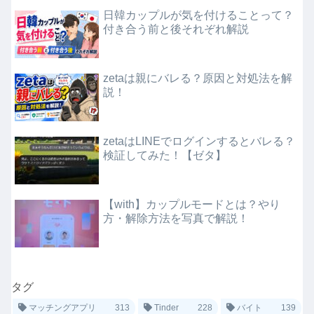
日韓カップルが気を付けることって？
付き合う前と後それぞれ解説
zetaは親にバレる？原因と対処法を解
説！
zetaはLINEでログインするとバレる？
検証してみた！【ゼタ】
【with】カップルモードとは？やり
方・解除方法を写真で解説！
タグ
マッチングアプリ
313
Tinder
228
バイト
139