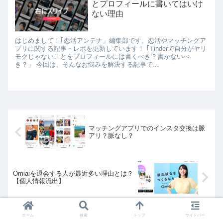
とプロフィールに書いてはいけ
ない理由
はじめまして！｢恋活アンテナ」編集部です。恋活やマッチングア
プリに関する記事・レポを更新しています！ ｢Tinderで自分がヤリ
モクじゃないことをプロフィールには書くべき？書かないべ
き？」 今回は、そんなお悩みを解決する記事で...
マッチングアプリでのインスタ交換は脈
アリ？脈なし？
Omiaiを退会する人が最近多い理由とは？
【個人情報流出】
ホーム
検索
トップ
サイドバー
ホーム
マッチングアプリ