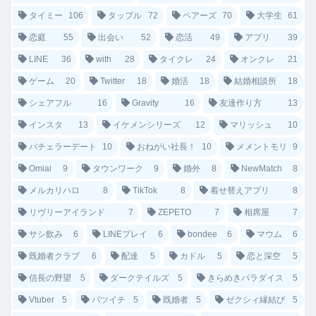
タイミー
106
タップル
72
ペアーズ
70
大学生
61
恋庭
55
出会い
52
恋活
49
アプリ
39
LINE
36
with
28
タイクレ
24
オンクレ
21
ゲーム
20
Twitter
18
婚活
18
結婚相談所
18
シェアフル
16
Gravity
16
友達作り方
13
インスタ
13
イケメンシリーズ
12
マリッシュ
10
バチェラーデート
10
おねがい社長！
10
メメントモリ
9
Omiai
9
タウンワーク
9
婚外
8
NewMatch
8
メルカリハロ
8
TikTok
8
着せ替えアプリ
8
リヴリーアイランド
7
ZEPETO
7
相席屋
7
サシ飲み
6
LINEプレイ
6
bondee
6
マウム
6
既婚者クラブ
6
配達
5
カドル
5
恋と深空
5
信長の野望
5
ダークテイルズ
5
きらめきパラダイス
5
Vtuber
5
バツイチ
5
既婚者
5
ゼクシィ縁結び
5