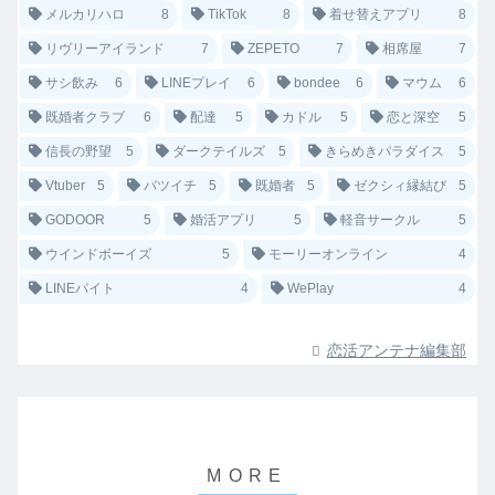
メルカリハロ
8
TikTok
8
着せ替えアプリ
8
リヴリーアイランド
7
ZEPETO
7
相席屋
7
サシ飲み
6
LINEプレイ
6
bondee
6
マウム
6
既婚者クラブ
6
配達
5
カドル
5
恋と深空
5
信長の野望
5
ダークテイルズ
5
きらめきパラダイス
5
Vtuber
5
バツイチ
5
既婚者
5
ゼクシィ縁結び
5
GODOOR
5
婚活アプリ
5
軽音サークル
5
ウインドボーイズ
5
モーリーオンライン
4
LINEバイト
4
WePlay
4
恋活アンテナ編集部