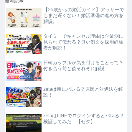
新着記事
【25歳からの婚活ガイド】アラサーで
もまだ遅くない！婚活準備の進め方を
解説。
タイミーでキャンセル理由は企業側に
見られて伝わる？良い例文を採用経験
者が解説！
日韓カップルが気を付けることって？
付き合う前と後それぞれ解説
zetaは親にバレる？原因と対処法を解
説！
zetaはLINEでログインするとバレる？
検証してみた！【ゼタ】