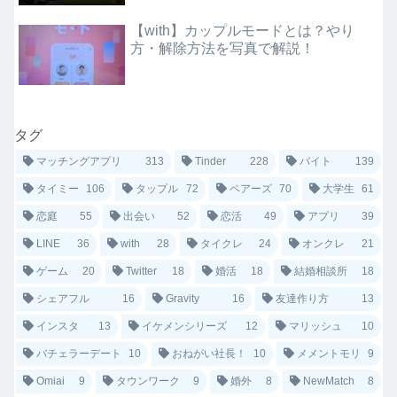
【with】カップルモードとは？やり
方・解除方法を写真で解説！
タグ
マッチングアプリ
313
Tinder
228
バイト
139
タイミー
106
タップル
72
ペアーズ
70
大学生
61
恋庭
55
出会い
52
恋活
49
アプリ
39
LINE
36
with
28
タイクレ
24
オンクレ
21
ゲーム
20
Twitter
18
婚活
18
結婚相談所
18
シェアフル
16
Gravity
16
友達作り方
13
インスタ
13
イケメンシリーズ
12
マリッシュ
10
バチェラーデート
10
おねがい社長！
10
メメントモリ
9
Omiai
9
タウンワーク
9
婚外
8
NewMatch
8